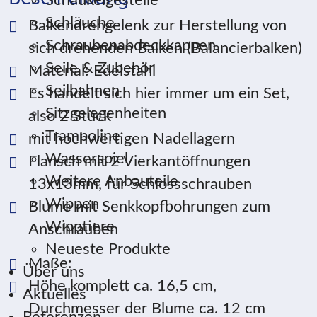
Schaukelgestelle
Schläuche
Balkendrehgelenk zur Herstellung von
Schraubenabdeckkappen
sich drehenden Balken (Balancierbalken)
Seile & Zubehör
Material: Edelstahl
Seilbahnen
Es handelt sich hier immer um ein Set,
Sitzgelegenheiten
also 2 Stück
Trampoline
mit hochwertigen Nadellagern
Wasserspiel
Flansch mit 2 Vierkantöffnungen
Weitere Anbauteile
13x13mm, für Schlossschrauben
Wippen
Blume mit Senkkopfbohrungen zum
Wipptiere
Anschrauben
Neueste Produkte
Maße:
Über uns
Höhe komplett ca. 16,5 cm,
Aktuelles
Durchmesser der Blume ca. 12 cm