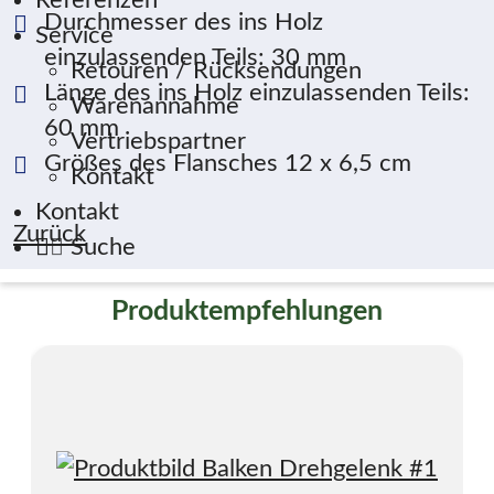
Referenzen
Durchmesser des ins Holz
Service
einzulassenden Teils: 30 mm
Retouren / Rücksendungen
Länge des ins Holz einzulassenden Teils:
Warenannahme
60 mm
Vertriebspartner
Größes des Flansches 12 x 6,5 cm
Kontakt
Kontakt
Zurück
Suche
Produktempfehlungen