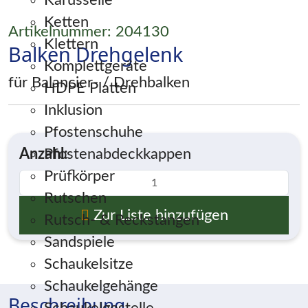
Karusselle
Ketten
Artikelnummer: 204130
Klettern
Balken Drehgelenk
Komplettgeräte
für Balancier- / Drehbalken
HDPE Platten
Inklusion
Pfostenschuhe
Anzahl:
Pfostenabdeckkappen
Prüfkörper
Rutschen
Zur Liste hinzufügen
Rutsch- & Reckstangen
Sandspiele
Schaukelsitze
Schaukelgehänge
Beschreibung