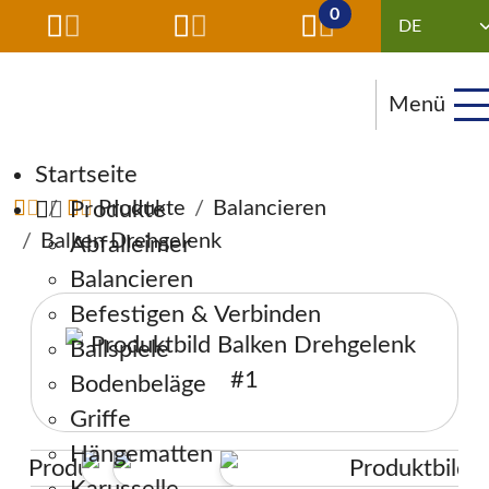
0
Menü
Navigation überspringen
Startseite
Produkte
Produkte
Balancieren
Balken Drehgelenk
Abfalleimer
Balancieren
Befestigen & Verbinden
Ballspiele
Bodenbeläge
Griffe
Hängematten