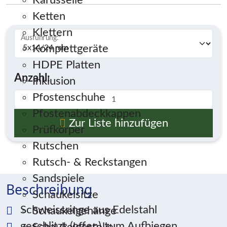
Karusselle
Ketten
Klettern
Ausführung:
*
Komplettgeräte
HDPE Platten
Anzahl:
Inklusion
Pfostenschuhe
Pfostenabdeckkappen
Zur Liste hinzufügen
Prüfkörper
Rutschen
Rutsch- & Reckstangen
Sandspiele
Beschreibung
Schaukelsitze
Schweissringe aus Edelstahl
Schaukelgehänge
geschlitzt (offen) zum Aufbiegen