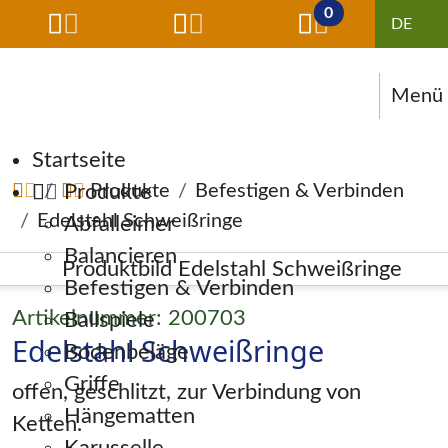
0
Menü
Navigation überspringen
Startseite
Produkte
Produkte
Befestigen & Verbinden
Edelstahl Schweißringe
Abfalleimer
Balancieren
Befestigen & Verbinden
Artikelnummer: 200703
Ballspiele
Edelstahl Schweißringe
Bodenbeläge
Griffe
offen, geschlitzt, zur Verbindung von
Hängematten
Ketten.