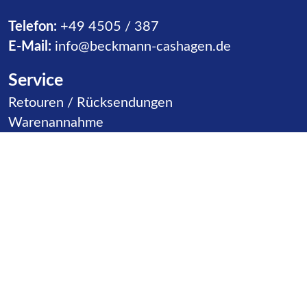
Telefon:
+49 4505 / 387
E-Mail:
info@beckmann-cashagen.de
Service
Navigation überspringen
Retouren / Rücksendungen
Warenannahme
Vertriebspartner
Kontakt
Produktgruppen
Navigation überspringen
Rutschen
Ballspiele
Karusselle
Klettern
Inklusion