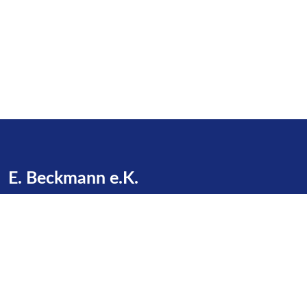
E. Beckmann e.K.
Zu den Gründen 16
23623 Dakendorf
Telefon:
+49 4505 / 387
E-Mail:
info@beckmann-cashagen.de
Service