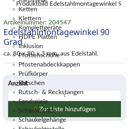
Karusselle
Ketten
Klettern
Artikelnummer: 204547
Komplettgeräte
Edelstahlmontagewinkel 90
HDPE Platten
Grad
Inklusion
ca. 80 x 80 x 3 mm. aus Edelstahl.
Pfostenschuhe
Pfostenabdeckkappen
Prüfkörper
Rutschen
Anzahl:
Rutsch- & Reckstangen
Sandspiele
Zur Liste hinzufügen
Schaukelsitze
Schaukelgehänge