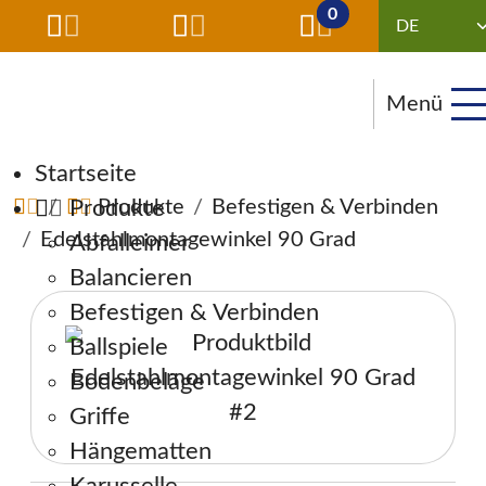
0
Menü
Navigation überspringen
Startseite
Produkte
Produkte
Befestigen & Verbinden
Edelstahlmontagewinkel 90 Grad
Abfalleimer
Balancieren
Befestigen & Verbinden
Ballspiele
Bodenbeläge
Griffe
Hängematten