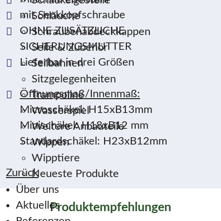
Schaukelgestelle
mit Senkkopfschraube
Schläuche
OHNE ZUSÄTZLICHE
Schraubenabdeckkappen
SICHERUNGSMUTTER
Seile & Zubehör
Lieferbar in drei Größen
Seilbahnen
Sitzgelegenheiten
Öffnungsmaß/Innenmaß:
Trampoline
Microschäkel: H15xB13mm
Wasserspiel
Minischäkel: H18xB12 mm
Weitere Anbauteile
Standardschäkel: H23xB12mm
Wippen
Wipptiere
Zurück
Neueste Produkte
Über uns
Aktuelles
Produktempfehlungen