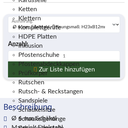
Karusselle
Ketten
Klettern
Ausführung:
*
Komplettgeräte
HDPE Platten
Anzahl:
Inklusion
Pfostenschuhe
Pfostenabdeckkappen
Zur Liste hinzufügen
Prüfkörper
Rutschen
Rutsch- & Reckstangen
Sandspiele
Beschreibung
Schaukelsitze
Ø 6 mm Schäkel
Schaukelgehänge
Material: Edelstahl