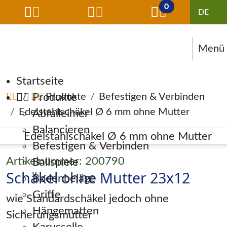
0
Menü
Navigation überspringen
Startseite
Produkte
Produkte
Befestigen & Verbinden
Edelstahlschäkel Ø 6 mm ohne Mutter
Abfalleimer
Balancieren
Befestigen & Verbinden
Artikelnummer: 200790
Ballspiele
Schäkel ohne Mutter 23x12
Bodenbeläge
Griffe
wie Standardschäkel jedoch ohne
Hängematten
Sicherungsmutter