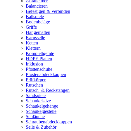
Abfalleimer
Balancieren
Befestigen & Verbinden
Ballspiele
Bodenbeläge
Griffe
Hängematten
Karusselle
Ketten
Klettern
Komplettgeräte
HDPE Platten
Inklusion
Pfostenschuhe
Pfostenabdeckkappen
Prüfkörper
Rutschen
Rutsch- & Reckstangen
Sandspiele
Schaukelsitze
Schaukelgehänge
Schaukelgestelle
Schläuche
Schraubenabdeckkappen
Seile & Zubehör