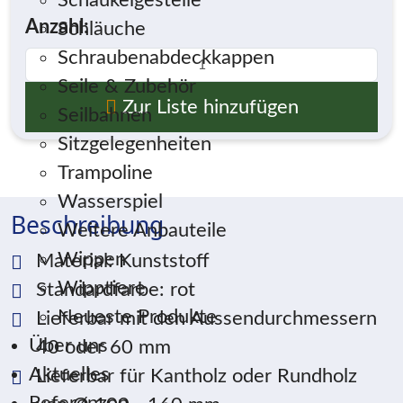
Schaukelgestelle
Anzahl:
Schläuche
Schraubenabdeckkappen
Seile & Zubehör
Zur Liste hinzufügen
Seilbahnen
Sitzgelegenheiten
Trampoline
Wasserspiel
Beschreibung
Weitere Anbauteile
Wippen
Material: Kunststoff
Wipptiere
Standardfarbe: rot
Neueste Produkte
Lieferbar mit den Aussendurchmessern
Über uns
40 oder 60 mm
Aktuelles
Lieferbar für Kantholz oder Rundholz