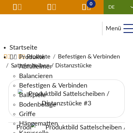
0
Menü
Navigation überspringen
Startseite
Produkte
Produkte
Befestigen & Verbinden
Sattelscheiben / Distanzstücke
Abfalleimer
Balancieren
Befestigen & Verbinden
Ballspiele
Bodenbeläge
Griffe
Hängematten