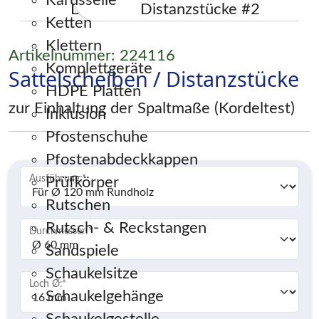
Karusselle
Ketten
Klettern
Artikelnummer: 224116
Komplettgeräte
Sattelscheiben / Distanzstücke
HDPE Platten
zur Einhaltung der Spaltmaße (Kordeltest)
Inklusion
Pfostenschuhe
Pfostenabdeckkappen
Ausführung:
*
Prüfkörper
Rutschen
Rutsch- & Reckstangen
Durchmesser:
*
Sandspiele
Schaukelsitze
Loch Ø:
*
Schaukelgehänge