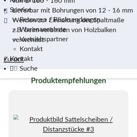
Referenzen
von Ø 100 - 160 mm
Service
Lieferbar mit Bohrungen von 12 - 16 mm
Retouren / Rücksendungen
Werden zur Einhaltung der Spaltmaße
Warenannahme
z.B. beim verbinden von Holzbalken
Vertriebspartner
verwendet
Kontakt
Kontakt
Zurück
Suche
Produktempfehlungen