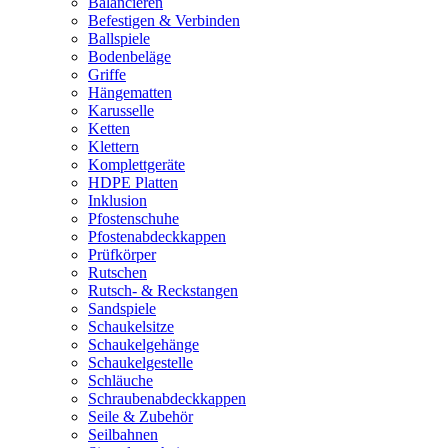
Balancieren
Befestigen & Verbinden
Ballspiele
Bodenbeläge
Griffe
Hängematten
Karusselle
Ketten
Klettern
Komplettgeräte
HDPE Platten
Inklusion
Pfostenschuhe
Pfostenabdeckkappen
Prüfkörper
Rutschen
Rutsch- & Reckstangen
Sandspiele
Schaukelsitze
Schaukelgehänge
Schaukelgestelle
Schläuche
Schraubenabdeckkappen
Seile & Zubehör
Seilbahnen