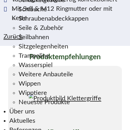
Schaukelgestelle
Mit Seil & M12 Ringmutter oder mit
Schläuche
Kette
Schraubenabdeckkappen
Seile & Zubehör
Zurück
Seilbahnen
Sitzgelegenheiten
Trampoline
Produktempfehlungen
Wasserspiel
Weitere Anbauteile
Wippen
Wipptiere
Neueste Produkte
Über uns
Aktuelles