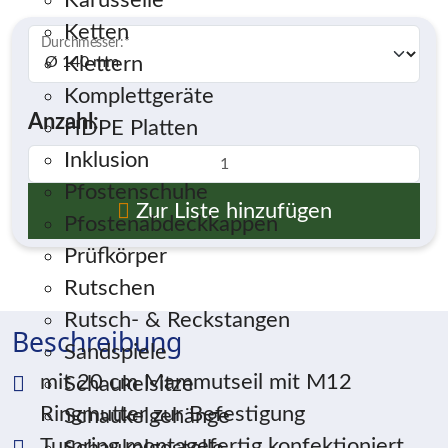
Karusselle
Ketten
Durchmesser:
*
Klettern
Komplettgeräte
Anzahl:
HDPE Platten
Inklusion
Pfostenschuhe
Zur Liste hinzufügen
Pfostenabdeckkappen
Prüfkörper
Rutschen
Rutsch- & Reckstangen
Beschreibung
Sandspiele
mit 20 cm Mammutseil mit M12
Schaukelsitze
Ringmutter zur Befestigung
Schaukelgehänge
Turnring montagefertig konfektioniert