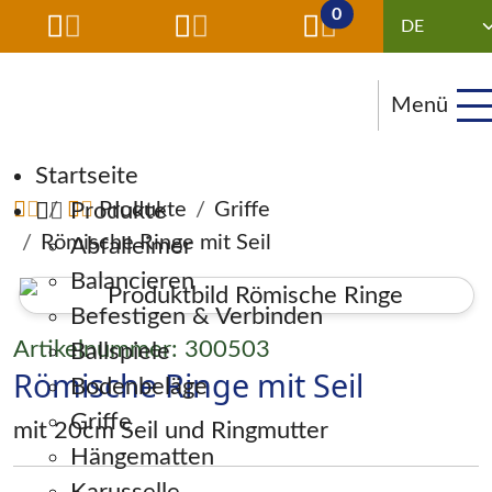
0
Menü
Navigation überspringen
Startseite
Produkte
Produkte
Griffe
Römische Ringe mit Seil
Abfalleimer
Balancieren
Befestigen & Verbinden
Artikelnummer: 300503
Ballspiele
Römische Ringe mit Seil
Bodenbeläge
Griffe
mit 20cm Seil und Ringmutter
Hängematten