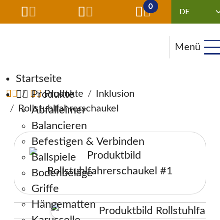
0
Menü
Navigation überspringen
Startseite
Produkte
Produkte
Inklusion
Rollstuhlfahrerschaukel
Abfalleimer
Balancieren
Befestigen & Verbinden
Ballspiele
Bodenbeläge
Griffe
Hängematten