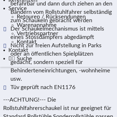
Referenzen
befahrbar und dann durch ziehen an den
Service
Bändern vom Rollstuhlfahrer selbständig
Retouren / Rücksendungen
zum Schaukeln gebracht werden
Warenannahme
Der Schaukelmechanismus ist mittels
Vertriebspartner
eines Stossdämpfers abgedämpft
Kontakt
Nicht zur freien Aufstellung in Parks
Kontakt
oder an öffentlichen Spielplätzen
Suche
gedacht, sondern speziell für
Behinderteneinrichtungen, -wohnheime
usw.
Tüv geprüft nach EN1176
---ACHTUNG!--- Die
Rollstuhlfahrerschaukel ist nur geeignet für
Standard Rollstühle.Sonderrollstühle passen