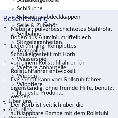
Schaukelgestelle
Schläuche
Beschreibung
Schraubenabdeckkappen
Seile & Zubehör
Material: pulverbeschichtetes Stahlrohr,
Seilbahnen
Boden aus Aluminiumriffelblech
Sitzgelegenheiten
Lieferumfang: Komplettes
Trampoline
Schaukelgestellt mit Korb
Wasserspiel
von einem Rollstuhlfahrer für
Weitere Anbauteile
Rollstuhlfahrer entwickelt
Wippen
Das Gerät kann vom Rollstuhlfahrer
Wipptiere
eigenständig, ohne fremde Hilfe, benutzt
Neueste Produkte
werden
Über uns
Der Korb ist seitlich über die
Aktuelles
aufklappbare Rampe mit dem Rollstuhl