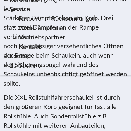
Referenzen
begrenzt.
Service
Stärkerer Dämpfer oben am Korb. Drei
Retouren / Rücksendungen
statt zwei Dämpfer an der Rampe
Warenannahme
verhindern
Vertriebspartner
noch zuverlässiger versehentliches Öffnen
Kontakt
der Rampe beim Schaukeln, auch wenn
Kontakt
der Sicherungsbügel während des
Suche
Schaukelns unbeabsichtigt geöffnet werden
sollte.
Die XXL Rollstuhlfahrerschaukel ist durch
den größeren Korb geeignet für fast alle
Rollstühle. Auch Sonderrollstühle z.B.
Rollstühle mit weiteren Anbauteilen,