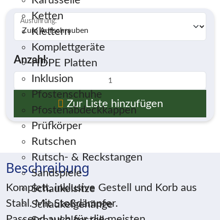
Karusselle
Ketten
Ausführung:
*
Klettern
Komplettgeräte
Anzahl:
HDPE Platten
Inklusion
Pfostenschuhe
Zur Liste hinzufügen
Pfostenabdeckkappen
Prüfkörper
Rutschen
Rutsch- & Reckstangen
Beschreibung
Sandspiele
Komplett, inklusive Gestell und Korb aus
Schaukelsitze
Stahl. Mit Stoßdämpfer.
Schaukelgehänge
Passend auch für die meisten