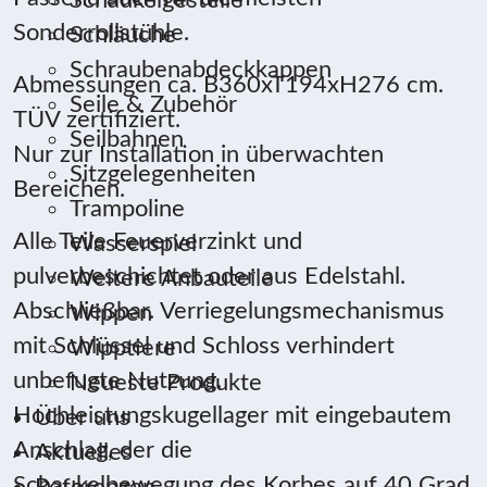
Schaukelgestelle
Sonderrollstühle.
Schläuche
Schraubenabdeckkappen
Abmessungen ca. B360xT194xH276 cm.
Seile & Zubehör
TÜV zertifiziert.
Seilbahnen
Nur zur Installation in überwachten
Sitzgelegenheiten
Bereichen.
Trampoline
Alle Teile Feuerverzinkt und
Wasserspiel
pulverbeschichtet oder aus Edelstahl.
Weitere Anbauteile
Abschließbar. Verriegelungsmechanismus
Wippen
mit Schlüssel und Schloss verhindert
Wipptiere
unbefugte Nutzung.
Neueste Produkte
Hochleistungskugellager mit eingebautem
Über uns
Anschlag, der die
Aktuelles
Schaukelbewegung des Korbes auf 40 Grad