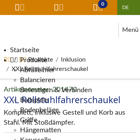
0
Menü
Navigation überspringen
Startseite
Produkte
Produkte
Inklusion
XXL Rollstuhlfahrerschaukel
Abfalleimer
Balancieren
Artikelnummer: 201470
Befestigen & Verbinden
XXL Rollstuhlfahrerschaukel
Ballspiele
Bodenbeläge
Komplett, inklusive Gestell und Korb aus
Griffe
Stahl. Mit Stoßdämpfer.
Hängematten