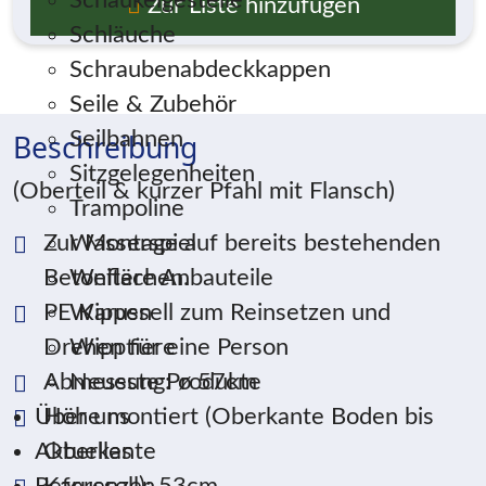
Schaukelgestelle
Zur Liste hinzufügen
Schläuche
Schraubenabdeckkappen
Seile & Zubehör
Seilbahnen
Beschreibung
Sitzgelegenheiten
(Oberteil & kurzer Pfahl mit Flansch)
Trampoline
Zur Montage auf bereits bestehenden
Wasserspiel
Betonflächen.
Weitere Anbauteile
PE Karussell zum Reinsetzen und
Wippen
Drehen für eine Person
Wipptiere
Abmessung: ø 57cm
Neueste Produkte
Höhe montiert (Oberkante Boden bis
Über uns
Oberkante
Aktuelles
Karussell): 53cm