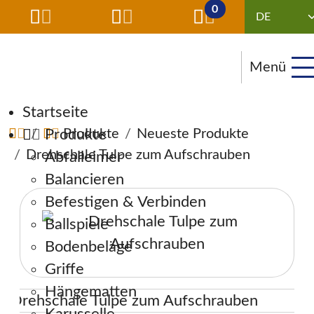
0
Menü
Navigation überspringen
Startseite
Produkte
Produkte
Neueste Produkte
Drehschale Tulpe zum Aufschrauben
Abfalleimer
Balancieren
Befestigen & Verbinden
Ballspiele
Bodenbeläge
Griffe
Hängematten