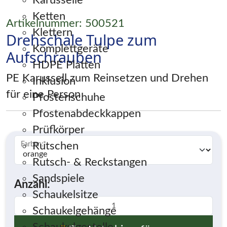
Karusselle
Ketten
Artikelnummer: 500521
Klettern
Drehschale Tulpe zum
Komplettgeräte
Aufschrauben
HDPE Platten
PE Karussell zum Reinsetzen und Drehen
Inklusion
für eine Person
Pfostenschuhe
Pfostenabdeckkappen
Prüfkörper
Rutschen
Farben:
*
Rutsch- & Reckstangen
Sandspiele
Anzahl:
Schaukelsitze
Schaukelgehänge