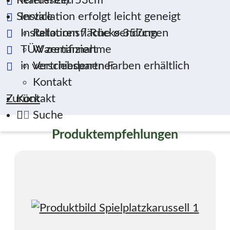
Referenzen
Installation erfolgt leicht geneigt
Service
Installationsfläche ø 357cm
Retouren / Rücksendungen
TÜV zertifiziert
Warenannahme
in verschiedenen Farben erhältlich
Vertriebspartner
Kontakt
Zurück
Kontakt
Suche
Produktempfehlungen