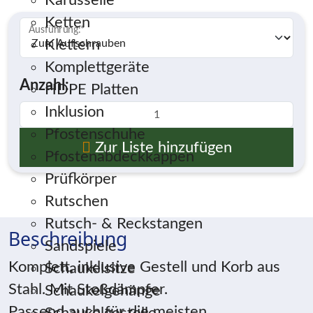
Karusselle
Ketten
Ausführung:
*
Klettern
Komplettgeräte
Anzahl:
HDPE Platten
Inklusion
Pfostenschuhe
Zur Liste hinzufügen
Pfostenabdeckkappen
Prüfkörper
Rutschen
Rutsch- & Reckstangen
Beschreibung
Sandspiele
Komplett, inklusive Gestell und Korb aus
Schaukelsitze
Stahl. Mit Stoßdämpfer.
Schaukelgehänge
Passend auch für die meisten