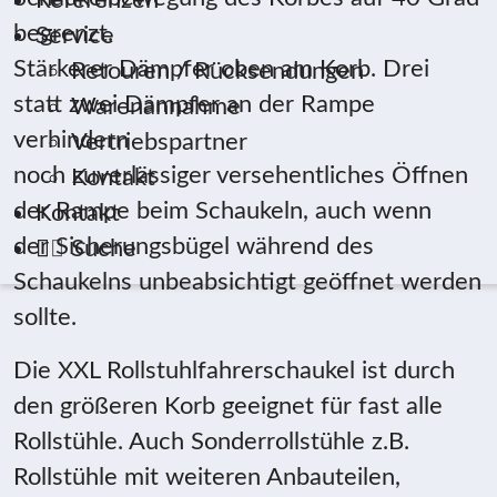
Referenzen
begrenzt.
Service
Stärkerer Dämpfer oben am Korb. Drei
Retouren / Rücksendungen
statt zwei Dämpfer an der Rampe
Warenannahme
verhindern
Vertriebspartner
noch zuverlässiger versehentliches Öffnen
Kontakt
der Rampe beim Schaukeln, auch wenn
Kontakt
der Sicherungsbügel während des
Suche
Schaukelns unbeabsichtigt geöffnet werden
sollte.
Die XXL Rollstuhlfahrerschaukel ist durch
den größeren Korb geeignet für fast alle
Rollstühle. Auch Sonderrollstühle z.B.
Rollstühle mit weiteren Anbauteilen,