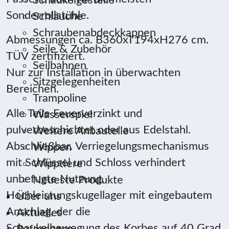
Schaukelgestelle
Sonderrollstühle.
Schläuche
Schraubenabdeckkappen
Abmessungen ca. B360xT194xH276 cm.
Seile & Zubehör
TÜV zertifiziert.
Seilbahnen
Nur zur Installation in überwachten
Sitzgelegenheiten
Bereichen.
Trampoline
Alle Teile Feuerverzinkt und
Wasserspiel
pulverbeschichtet oder aus Edelstahl.
Weitere Anbauteile
Abschließbar. Verriegelungsmechanismus
Wippen
mit Schlüssel und Schloss verhindert
Wipptiere
unbefugte Nutzung.
Neueste Produkte
Hochleistungskugellager mit eingebautem
Über uns
Anschlag, der die
Aktuelles
Schaukelbewegung des Korbes auf 40 Grad