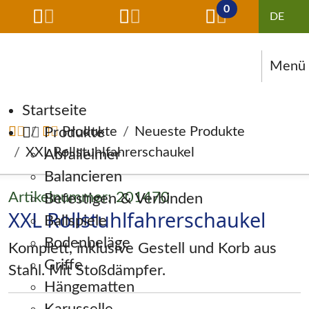
0
Menü
Navigation überspringen
Startseite
Produkte
Produkte
Neueste Produkte
XXL Rollstuhlfahrerschaukel
Abfalleimer
Balancieren
Artikelnummer: 201470
Befestigen & Verbinden
XXL Rollstuhlfahrerschaukel
Ballspiele
Bodenbeläge
Komplett, inklusive Gestell und Korb aus
Griffe
Stahl. Mit Stoßdämpfer.
Hängematten