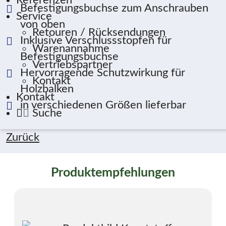
Referenzen
Befestigungsbuchse zum Anschrauben
Service
von oben
Retouren / Rücksendungen
Inklusive Verschlussstopfen für
Warenannahme
Befestigungsbuchse
Vertriebspartner
Hervorragende Schutzwirkung für
Kontakt
Holzbalken
Kontakt
in verschiedenen Größen lieferbar
Suche
Zurück
Produktempfehlungen