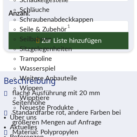
Schaukelgestelle
Schläuche
Anzahl:
Schraubenabdeckkappen
Seile & Zubehör
Seilbahnen
Zur Liste hinzufügen
Sitzgelegenheiten
Trampoline
Wasserspiel
Weitere Anbauteile
Beschreibung
Wippen
flache Ausführung mit 20 mm
Wipptiere
Seitenhöhe
Neueste Produkte
Standardfarbe rot, andere Farben bei
Über uns
größeren Mengen auf Anfrage
Aktuelles
Material: Polypropylen