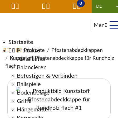
0
Menü
Navigation überspringen
Startseite
Produkte
Produkte
Pfostenabdeckkappen
Kunststoff Pfostenabdeckkappe für Rundholz
Abfalleimer
flach
Balancieren
Befestigen & Verbinden
Ballspiele
Bodenbeläge
Griffe
Hängematten