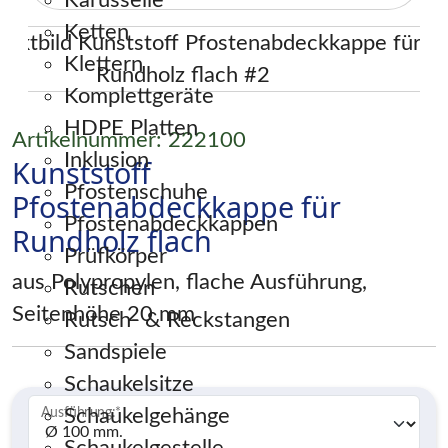
Karusselle
Ketten
Klettern
Komplettgeräte
HDPE Platten
Artikelnummer: 222100
Inklusion
Kunststoff
Pfostenschuhe
Pfostenabdeckkappe für
Pfostenabdeckkappen
Rundholz flach
Prüfkörper
aus Polypropylen, flache Ausführung,
Rutschen
Seitenhöhe 20 mm
Rutsch- & Reckstangen
Sandspiele
Schaukelsitze
Schaukelgehänge
Ausführung:
*