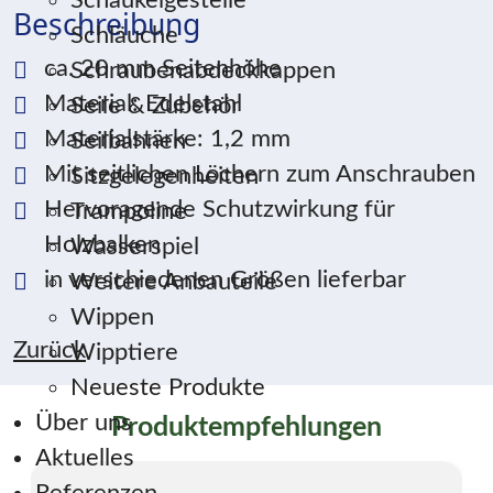
Schaukelgestelle
Beschreibung
Schläuche
ca. 20 mm Seitenhöhe
Schraubenabdeckkappen
Material: Edelstahl
Seile & Zubehör
Materialstärke: 1,2 mm
Seilbahnen
Mit seitlichen Löchern zum Anschrauben
Sitzgelegenheiten
Hervoragende Schutzwirkung für
Trampoline
Holzbalken
Wasserspiel
in verschiedenen Größen lieferbar
Weitere Anbauteile
Wippen
Zurück
Wipptiere
Neueste Produkte
Über uns
Produktempfehlungen
Aktuelles