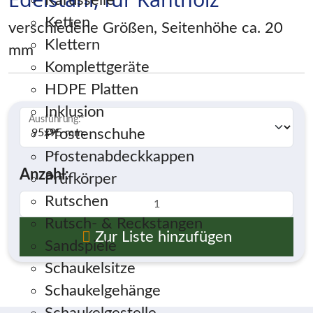
Karusselle
Ketten
verschiedene Größen, Seitenhöhe ca. 20
Klettern
mm
Komplettgeräte
HDPE Platten
Inklusion
Ausführung:
*
Pfostenschuhe
Pfostenabdeckkappen
Anzahl:
Prüfkörper
Rutschen
Rutsch- & Reckstangen
Zur Liste hinzufügen
Sandspiele
Schaukelsitze
Schaukelgehänge