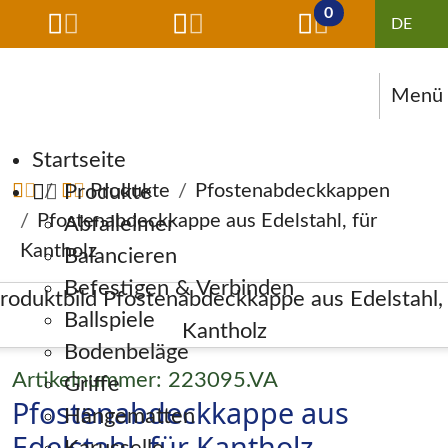
0
Menü
Navigation überspringen
Startseite
Produkte
Produkte
Pfostenabdeckkappen
Pfostenabdeckkappe aus Edelstahl, für
Abfalleimer
Kantholz
Balancieren
Befestigen & Verbinden
Ballspiele
Bodenbeläge
Artikelnummer: 223095.VA
Griffe
Pfostenabdeckkappe aus
Hängematten
Edelstahl, für Kantholz