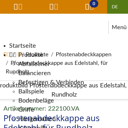
0
Menü
Navigation überspringen
Startseite
Produkte
Produkte
Pfostenabdeckkappen
Pfostenabdeckkappe aus Edelstahl, für
Abfalleimer
Rundholz
Balancieren
Befestigen & Verbinden
Ballspiele
Bodenbeläge
Artikelnummer: 222100.VA
Griffe
Pfostenabdeckkappe aus
Hängematten
Edelstahl, für Rundholz