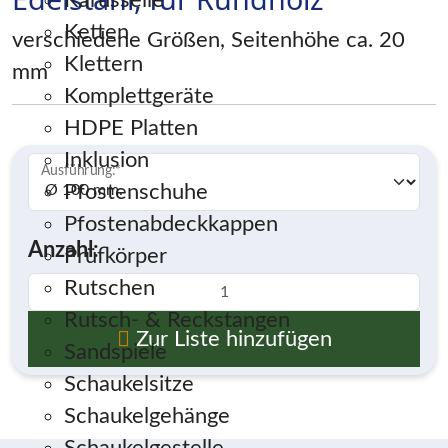
Karusselle
Ketten
verschiedene Größen, Seitenhöhe ca. 20
Klettern
mm
Komplettgeräte
HDPE Platten
Inklusion
Ausführung:
*
Pfostenschuhe
Pfostenabdeckkappen
Anzahl:
Prüfkörper
Rutschen
Rutsch- & Reckstangen
Zur Liste hinzufügen
Sandspiele
Schaukelsitze
Schaukelgehänge