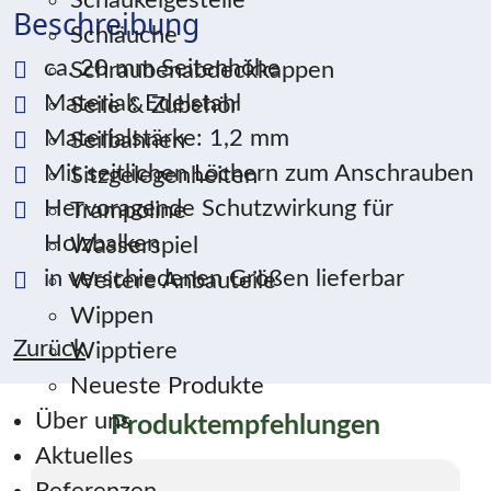
Schaukelgestelle
Beschreibung
Schläuche
ca. 20 mm Seitenhöhe
Schraubenabdeckkappen
Material: Edelstahl
Seile & Zubehör
Materialstärke: 1,2 mm
Seilbahnen
Mit seitlichen Löchern zum Anschrauben
Sitzgelegenheiten
Hervoragende Schutzwirkung für
Trampoline
Holzbalken
Wasserspiel
in verschiedenen Größen lieferbar
Weitere Anbauteile
Wippen
Zurück
Wipptiere
Neueste Produkte
Über uns
Produktempfehlungen
Aktuelles