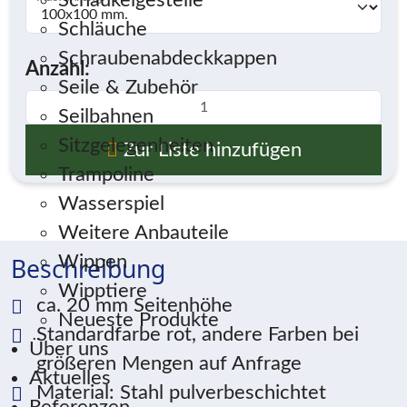
Schaukelgestelle
Schläuche
Schraubenabdeckkappen
Anzahl:
Seile & Zubehör
Seilbahnen
Sitzgelegenheiten
Zur Liste hinzufügen
Trampoline
Wasserspiel
Weitere Anbauteile
Wippen
Beschreibung
Wipptiere
ca. 20 mm Seitenhöhe
Neueste Produkte
Standardfarbe rot, andere Farben bei
Über uns
größeren Mengen auf Anfrage
Aktuelles
Material: Stahl pulverbeschichtet