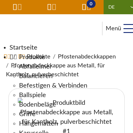
0
Menü
Navigation überspringen
Startseite
Produkte
Produkte
Pfostenabdeckkappen
Pfostenabdeckkappe aus Metall, für
Abfalleimer
Kantholz, pulverbeschichtet
Balancieren
Befestigen & Verbinden
Ballspiele
Bodenbeläge
Griffe
Hängematten