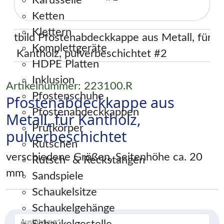
Karusselle
Ketten
Klettern
Komplettgeräte
HDPE Platten
Inklusion
Artikelnummer: 223100.R
Pfostenschuhe
Pfostenabdeckkappe aus
Pfostenabdeckkappen
Metall, für Kantholz,
Prüfkörper
pulverbeschichtet
Rutschen
verschiedene Größen, Seitenhöhe ca. 20
Rutsch- & Reckstangen
mm
Sandspiele
Schaukelsitze
Schaukelgehänge
Ausführung:
*