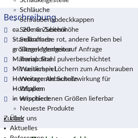
Schaukelgestelle
Schläuche
Beschreibung
Schraubenabdeckkappen
ca. 20 mm Seitenhöhe
Seile & Zubehör
Standardfarbe rot, andere Farben bei
Seilbahnen
größeren Mengen auf Anfrage
Sitzgelegenheiten
Material: Stahl pulverbeschichtet
Trampoline
Mit seitlichen Löchern zum Anschrauben
Wasserspiel
Hervoragende Schutzwirkung für
Weitere Anbauteile
Holzbalken
Wippen
in verschiedenen Größen lieferbar
Wipptiere
Neueste Produkte
Zurück
Über uns
Aktuelles