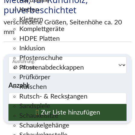
Karusselle
pulverbeschichtet
Ketten
Klettern
verschiedene Größen, Seitenhöhe ca. 20
Komplettgeräte
mm
HDPE Platten
Inklusion
Pfostenschuhe
Ausführung:
*
Pfostenabdeckkappen
Prüfkörper
Anzahl:
Rutschen
Rutsch- & Reckstangen
Sandspiele
Zur Liste hinzufügen
Schaukelsitze
Schaukelgehänge