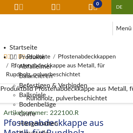
0
Menü
Navigation überspringen
Startseite
Produkte
Produkte
Pfostenabdeckkappen
Pfostenabdeckkappe aus Metall, für
Abfalleimer
Rundholz, pulverbeschichtet
Balancieren
Befestigen & Verbinden
Ballspiele
Bodenbeläge
Artikelnummer: 222100.R
Griffe
Pfostenabdeckkappe aus
Hängematten
Metall, für Rundholz,