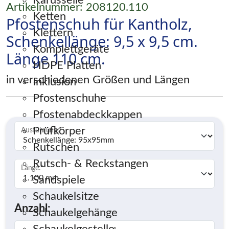
Karusselle
Artikelnummer: 208120.110
Ketten
Pfostenschuh für Kantholz,
Klettern
Schenkellänge: 9,5 x 9,5 cm.
Komplettgeräte
Länge 110 cm.
HDPE Platten
in verschiedenen Größen und Längen
Inklusion
Pfostenschuhe
Pfostenabdeckkappen
Prüfkörper
Ausführung:
*
Rutschen
Rutsch- & Reckstangen
Länge:
*
Sandspiele
Schaukelsitze
Anzahl:
Schaukelgehänge