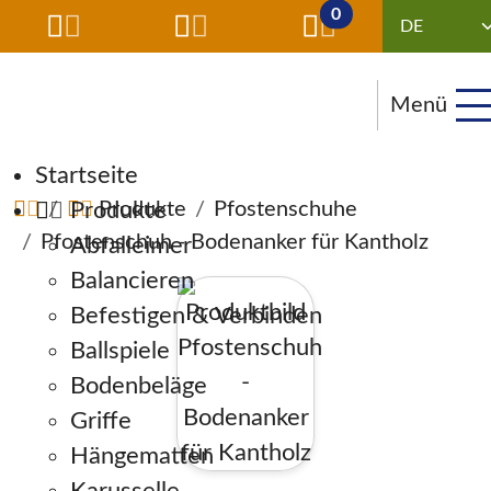
0
Menü
Navigation überspringen
Startseite
Produkte
Produkte
Pfostenschuhe
Pfostenschuh - Bodenanker für Kantholz
Abfalleimer
Balancieren
Befestigen & Verbinden
Ballspiele
Bodenbeläge
Griffe
Hängematten