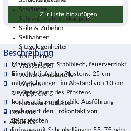
Schaukelgestelle
Schläuche
Zur Liste hinzufügen
Schraubenabdeckkappen
Seile & Zubehör
Seilbahnen
Sitzgelegenheiten
Beschreibung
Trampoline
Material: 3 mm Stahlblech, feuerverzinkt
Wasserspiel
Einschubtiefe des Pfostens: 25 cm
Weitere Anbauteile
mit 2 Bohrungen im Abstand von 10 cm
Wippen
zur Befesitung des Pfostens
Wipptiere
hochwertige und stabile Ausführung
Neueste Produkte
verhindert den Erdkontakt von
Über uns
Stützpfosten
Aktuelles
lieferbar mit Schenkellängen 55, 75 oder