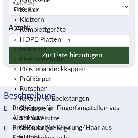
Karusselle
Ausführung:
*
Ketten
Klettern
Anzahl:
Komplettgeräte
HDPE Platten
Inklusion
Zur Liste hinzufügen
Pfostenschuhe
Pfostenabdeckkappen
Prüfkörper
Rutschen
Beschreibung
Rutsch- & Reckstangen
Prüfkörper für Fingerfangstellen aus
Sandspiele
Aluminium
Schaukelsitze
Prüfkörper für Kleidung/Haar aus
Schaukelgehänge
Edelstahl