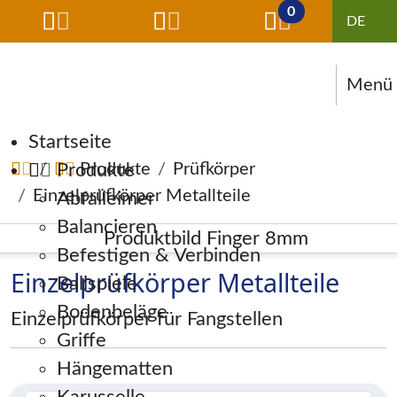
0
Menü
Navigation überspringen
Startseite
Produkte
Produkte
Prüfkörper
Einzelprüfkörper Metallteile
Abfalleimer
Balancieren
Befestigen & Verbinden
Einzelprüfkörper Metallteile
Ballspiele
Bodenbeläge
Einzelprüfkörper für Fangstellen
Griffe
Hängematten