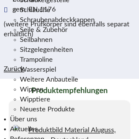
Schaukelgestelle
gem. EN 1176
Schläuche
Schraubenabdeckkappen
(weitere Prüfkörper sind ebenfalls separat
Seile & Zubehör
erhältlich)
Seilbahnen
Sitzgelegenheiten
Trampoline
Zurück
Wasserspiel
Weitere Anbauteile
Wippen
Produktempfehlungen
Wipptiere
Neueste Produkte
Über uns
Aktuelles