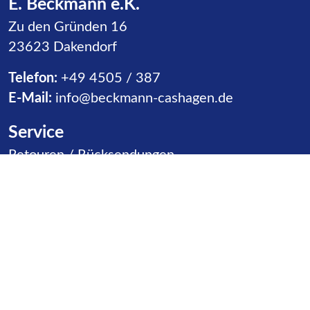
E. Beckmann e.K.
Zu den Gründen 16
23623 Dakendorf
Telefon:
+49 4505 / 387
E-Mail:
info@beckmann-cashagen.de
Service
Navigation überspringen
Retouren / Rücksendungen
Warenannahme
Vertriebspartner
Kontakt
Produktgruppen
Navigation überspringen
Rutschen
Ballspiele