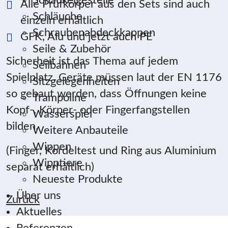
Schaukelgestelle
Alle Prüfkörper aus den Sets sind auch
Schläuche
einzeln erhältlich
Schraubenabdeckkappen
GFK, Alu und jetzt auch PE
Seile & Zubehör
Sicherheit ist das Thema auf jedem
Seilbahnen
Spielplatz. Geräte müssen laut der EN 1176
Sitzgelegenheiten
so gebaut werden, dass Öffnungen keine
Trampoline
Kopf-, Körper- oder Fingerfangstellen
Wasserspiel
bilden.
Weitere Anbauteile
Wippen
(Finger, Kordeltest und Ring aus Aluminium
Wipptiere
separat erhältlich)
Neueste Produkte
Über uns
Zurück
Aktuelles