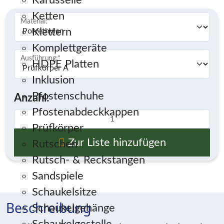
Karusselle
Ketten
Material:
*
Klettern
Komplettgeräte
Ausführung:
*
HDPE Platten
Inklusion
Pfostenschuhe
Anzahl:
Pfostenabdeckkappen
Prüfkörper
Zur Liste hinzufügen
Rutschen
Rutsch- & Reckstangen
Sandspiele
Schaukelsitze
Beschreibung
Schaukelgehänge