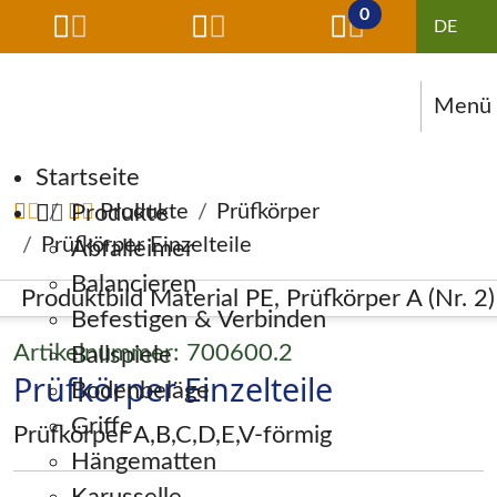
0
Menü
Navigation überspringen
Startseite
Produkte
Produkte
Prüfkörper
Prüfkörper Einzelteile
Abfalleimer
Balancieren
Befestigen & Verbinden
Artikelnummer: 700600.2
Ballspiele
Prüfkörper Einzelteile
Bodenbeläge
Griffe
Prüfkörper A,B,C,D,E,V-förmig
Hängematten