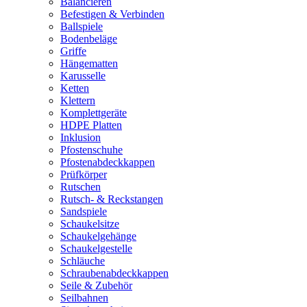
Balancieren
Befestigen & Verbinden
Ballspiele
Bodenbeläge
Griffe
Hängematten
Karusselle
Ketten
Klettern
Komplettgeräte
HDPE Platten
Inklusion
Pfostenschuhe
Pfostenabdeckkappen
Prüfkörper
Rutschen
Rutsch- & Reckstangen
Sandspiele
Schaukelsitze
Schaukelgehänge
Schaukelgestelle
Schläuche
Schraubenabdeckkappen
Seile & Zubehör
Seilbahnen