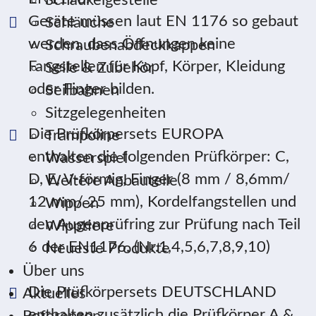
Schaukelgestelle
Geräte müssen laut EN 1176 so gebaut
Schläuche
werden, dass Öffnungen keine
Schraubenabdeckkappen
Fangstellen für Kopf, Körper, Kleidung
Seile & Zubehör
oder Finger bilden.
Seilbahnen
Sitzgelegenheiten
Die Prüfkörpersets EUROPA
Trampoline
enthalten die folgenden Prüfkörper: C,
Wasserspiel
D, E, V-förmig, Finger (8 mm / 8,6mm/
Weitere Anbauteile
12 mm/ 25 mm), Kordelfangstellen und
Wippen
den Augenprüfring zur Prüfung nach Teil
Wipptiere
6 der EN1176. (Nr.1,4,5,6,7,8,9,10)
Neueste Produkte
Über uns
Die Prüfkörpersets DEUTSCHLAND
Aktuelles
enthalten zusätzlich die Prüfkörper A &