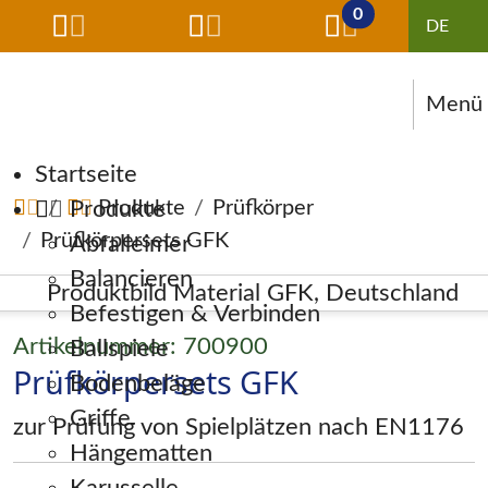
0
Menü
Navigation überspringen
Startseite
Produkte
Produkte
Prüfkörper
Prüfkörpersets GFK
Abfalleimer
Balancieren
Befestigen & Verbinden
Artikelnummer: 700900
Ballspiele
Prüfkörpersets GFK
Bodenbeläge
Griffe
zur Prüfung von Spielplätzen nach EN1176
Hängematten