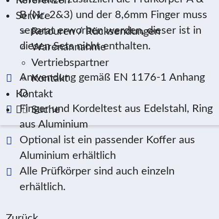
Referenzen
B (Nr. 2&3) und der 8,6mm Finger muss
Service
separat erworben werden, dieser ist in
Retouren / Rücksendungen
diesen Sets nicht enthalten.
Warenannahme
Vertriebspartner
Anwendung gemäß EN 1176-1 Anhang
Kontakt
D
Kontakt
Finger und Kordeltest aus Edelstahl, Ring
Suche
aus Aluminium
Optional ist ein passender Koffer aus
Aluminium erhältlich
Alle Prüfkörper sind auch einzeln
erhältlich.
Zurück