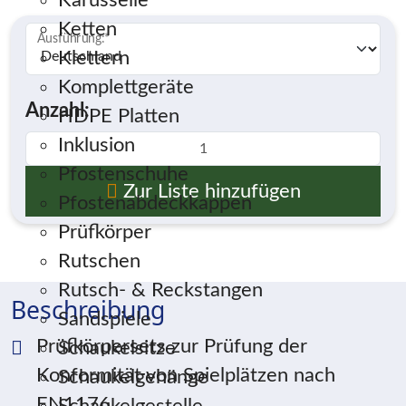
Karusselle
Ketten
Ausführung:
*
Klettern
Komplettgeräte
Anzahl:
HDPE Platten
Inklusion
Pfostenschuhe
Zur Liste hinzufügen
Pfostenabdeckkappen
Prüfkörper
Rutschen
Rutsch- & Reckstangen
Beschreibung
Sandspiele
Prüfkörpersets zur Prüfung der
Schaukelsitze
Konformität von Spielplätzen nach
Schaukelgehänge
EN1176.