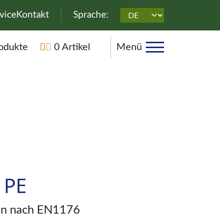
überspringen
vice
Kontakt
Sprache:
rspringen
odukte
0 Artikel
Menü
 PE
zen nach EN1176