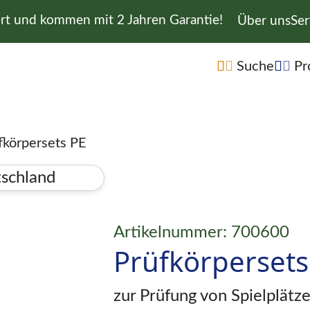
ert und kommen mit 2 Jahren Garantie!
Navigation 
Über uns
Ser
Navigation übe
Suche
Pr
fkörpersets PE
Artikelnummer: 700600
Prüfkörpersets
zur Prüfung von Spielplät