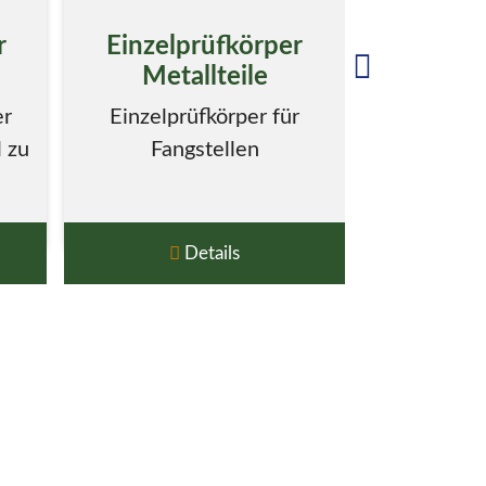
r
Einzelprüfkörper
Spezi
Metallteile
Prem
Schaume
er
Einzelprüfkörper für
Prüfk
 zu
Fangstellen
perfekt 
sicher und
trans
Details