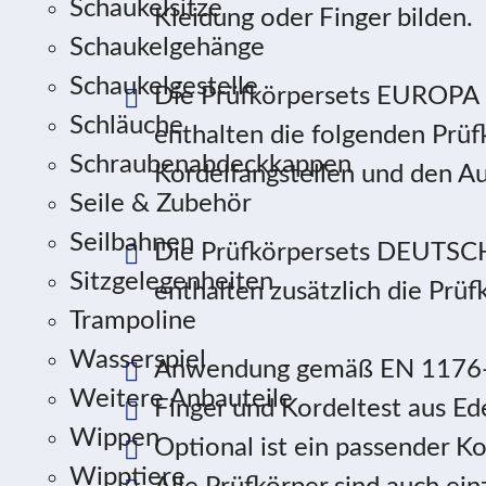
Schaukelsitze
Kleidung oder Finger bilden.
Schaukelgehänge
Schaukelgestelle
Die Prüfkörpersets EUROPA
Schläuche
enthalten die folgenden Prüf
Schraubenabdeckkappen
Kordelfangstellen und den Aug
Seile & Zubehör
Seilbahnen
Die Prüfkörpersets DEUTS
Sitzgelegenheiten
enthalten zusätzlich die Prüf
Trampoline
Wasserspiel
Anwendung gemäß EN 1176-
Weitere Anbauteile
Finger und Kordeltest aus Ed
Wippen
Optional ist ein passender Ko
Wipptiere