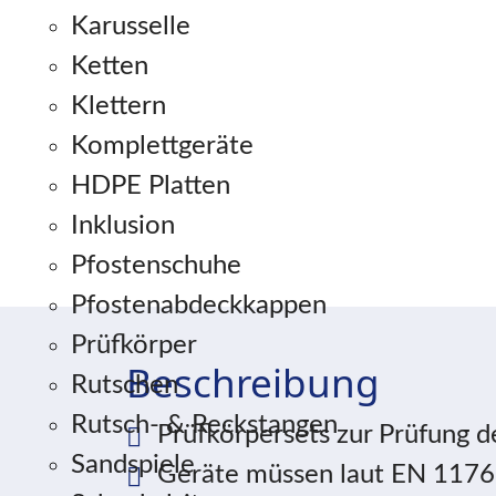
Karusselle
Ketten
Klettern
Komplettgeräte
HDPE Platten
Inklusion
Pfostenschuhe
Pfostenabdeckkappen
Prüfkörper
Beschreibung
Rutschen
Rutsch- & Reckstangen
Prüfkörpersets zur Prüfung 
Sandspiele
Geräte müssen laut EN 1176 s