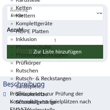
Karusselle
Ketten
Ausführung:
*
Klettern
Komplettgeräte
Anzahl:
HDPE Platten
Inklusion
Pfostenschuhe
Zur Liste hinzufügen
Pfostenabdeckkappen
Prüfkörper
Rutschen
Rutsch- & Reckstangen
Beschreibung
Sandspiele
Prüfkörpersets zur Prüfung der
Schaukelsitze
Konformität von Spielplätzen nach
Schaukelgehänge
EN1176.