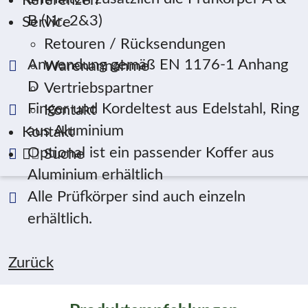
Referenzen
B (Nr. 2&3)
Service
Retouren / Rücksendungen
Anwendung gemäß EN 1176-1 Anhang
Warenannahme
D
Vertriebspartner
Finger und Kordeltest aus Edelstahl, Ring
Kontakt
aus Aluminium
Kontakt
Optional ist ein passender Koffer aus
Suche
Aluminium erhältlich
Alle Prüfkörper sind auch einzeln
erhältlich.
Zurück