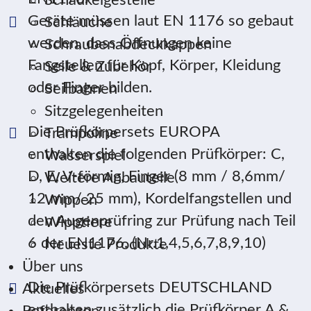
Schaukelgestelle
Geräte müssen laut EN 1176 so gebaut
Schläuche
werden, dass Öffnungen keine
Schraubenabdeckkappen
Fangstellen für Kopf, Körper, Kleidung
Seile & Zubehör
oder Finger bilden.
Seilbahnen
Sitzgelegenheiten
Die Prüfkörpersets EUROPA
Trampoline
enthalten die folgenden Prüfkörper: C,
Wasserspiel
D, E, V-förmig, Finger (8 mm / 8,6mm/
Weitere Anbauteile
12 mm/ 25 mm), Kordelfangstellen und
Wippen
den Augenprüfring zur Prüfung nach Teil
Wipptiere
6 der EN1176. (Nr.1,4,5,6,7,8,9,10)
Neueste Produkte
Über uns
Die Prüfkörpersets DEUTSCHLAND
Aktuelles
enthalten zusätzlich die Prüfkörper A &