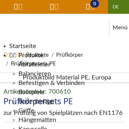
0
Menü
Navigation überspringen
Startseite
Produkte
Produkte
Prüfkörper
Prüfkörpersets PE
Abfalleimer
Balancieren
Befestigen & Verbinden
Artikelnummer: 700610
Ballspiele
Prüfkörpersets PE
Bodenbeläge
Griffe
zur Prüfung von Spielplätzen nach EN1176
Hängematten