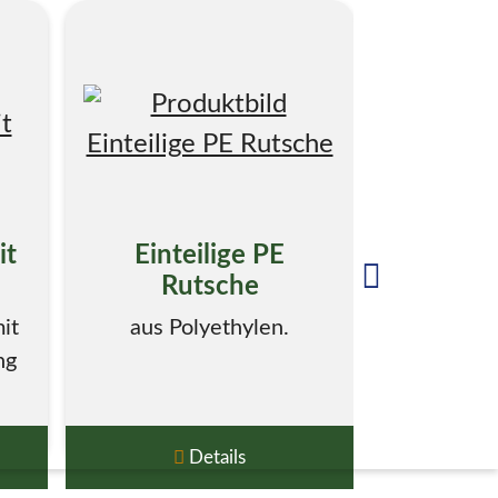
it
Einteilige PE
Einte
Rutsche
Rutsc
it
aus Polyethylen.
aus Po
ng
Details