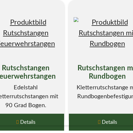
Rutschstangen
Rutschstangen m
euerwehrstangen
Rundbogen
Edelstahl
Kletterrutschstange m
etterrutschstangen mit
Rundbogenbefestigu
90 Grad Bogen.
Details
Details