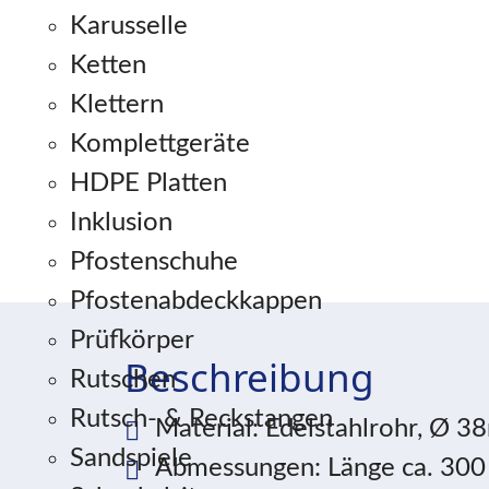
Karusselle
Ketten
Klettern
Komplettgeräte
HDPE Platten
Inklusion
Pfostenschuhe
Pfostenabdeckkappen
Prüfkörper
Beschreibung
Rutschen
Rutsch- & Reckstangen
Material: Edelstahlrohr, Ø
Sandspiele
Abmessungen: Länge ca. 300