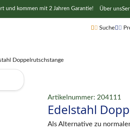
ert und kommen mit 2 Jahren Garantie!
Navigation 
Über uns
Ser
Navigation übe
Suche
Pr
stahl Doppelrutschstange
Artikelnummer: 204111
Edelstahl Dopp
Als Alternative zu normale