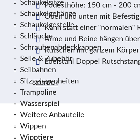
Schaukelsitze
Podesthöhe: 150 cm - 200 c
Schaukelgehänge
Oben und unten mit Befestig
Schaukelgestelle
Kann statt einer "normalen"
Schläuche
Arme und Beine hängen über
Schraubenabdeckkappen
Rutschen mit ganzem Körper
Seile & Zubehör
Edelstahl Doppel Rutschstan
Seilbahnen
Sitzgelegenheiten
Zurück
Trampoline
Wasserspiel
Weitere Anbauteile
Wippen
Wipptiere