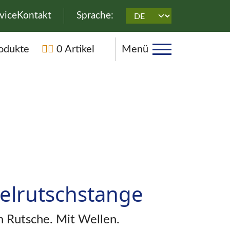
überspringen
vice
Kontakt
Sprache:
rspringen
odukte
0 Artikel
Menü
elrutschstange
n Rutsche. Mit Wellen.