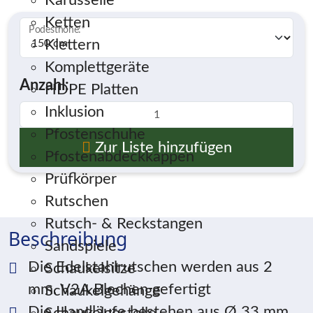
Karusselle
Ketten
Podesthöhe:
*
Klettern
Komplettgeräte
Anzahl:
HDPE Platten
Inklusion
Pfostenschuhe
Zur Liste hinzufügen
Pfostenabdeckkappen
Prüfkörper
Rutschen
Rutsch- & Reckstangen
Beschreibung
Sandspiele
Die Edelstahlrutschen werden aus 2
Schaukelsitze
mm. V2A Blechen gefertigt
Schaukelgehänge
Die Handläufe bestehen aus Ø 33 mm.