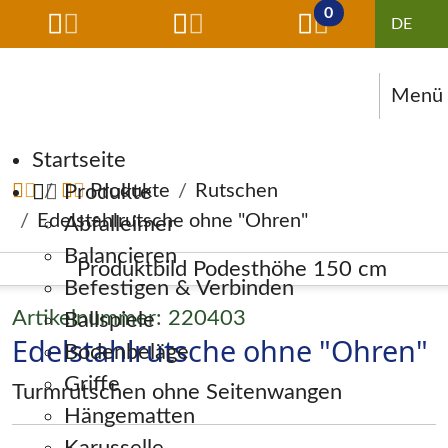
0
Menü
Navigation überspringen
Startseite
Produkte
Produkte
Rutschen
Edelstahlrutsche ohne "Ohren"
Abfalleimer
Balancieren
Befestigen & Verbinden
Artikelnummer: 220403
Ballspiele
Edelstahlrutsche ohne "Ohren"
Bodenbeläge
Griffe
Turmrutschen ohne Seitenwangen
Hängematten