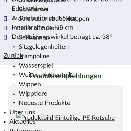
Schaukelgestelle
Edelstahlrohr
Schläuche
Außenbreite ca. 55 cm
Schraubenabdeckkappen
Innenbreite ca. 48 cm
Seile & Zubehör
Der Neigungswinkel beträgt ca. 38°
Seilbahnen
Sitzgelegenheiten
Zurück
Trampoline
Wasserspiel
Weitere Anbauteile
Produktempfehlungen
Wippen
Wipptiere
Neueste Produkte
Über uns
Aktuelles