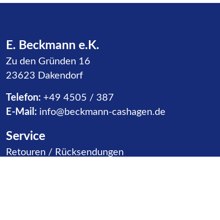
E. Beckmann e.K.
Zu den Gründen 16
23623 Dakendorf
Telefon:
+49 4505 / 387
E-Mail:
info@beckmann-cashagen.de
Service
Navigation überspringen
Retouren / Rücksendungen
Warenannahme
Vertriebspartner
Kontakt
Produktgruppen