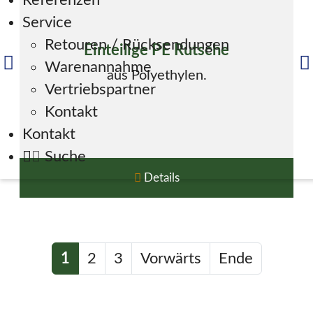
Referenzen
Service
Retouren / Rücksendungen
Einteilige PE Rutsche
Warenannahme
aus Polyethylen.
Vertriebspartner
Kontakt
Kontakt
Suche
Details
1
2
3
Vorwärts
Ende