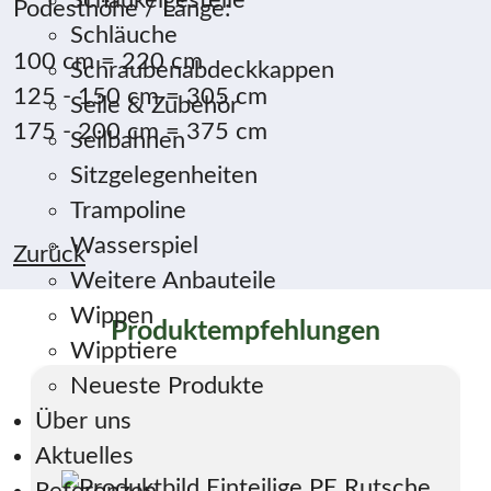
Schaukelgestelle
Podesthöhe / Länge:
Schläuche
100 cm = 220 cm
Schraubenabdeckkappen
125 - 150 cm = 305 cm
Seile & Zubehör
175 - 200 cm = 375 cm
Seilbahnen
Sitzgelegenheiten
Trampoline
Wasserspiel
Zurück
Weitere Anbauteile
Wippen
Produktempfehlungen
Wipptiere
Neueste Produkte
Über uns
Aktuelles