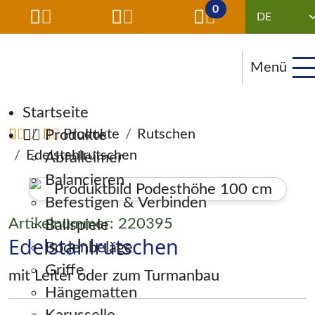
0
Menü
Navigation überspringen
Startseite
Produkte
Produkte
Rutschen
Edelstahlrutschen
Abfalleimer
Balancieren
Befestigen & Verbinden
Artikelnummer: 220395
Ballspiele
Edelstahlrutschen
Bodenbeläge
Griffe
mit Leiter oder zum Turmanbau
Hängematten