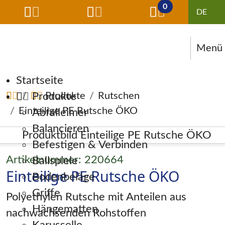
0
Menü
Navigation überspringen
Startseite
Produkte
Produkte
Rutschen
Einteilige PE Rutsche ÖKO
Abfalleimer
Balancieren
Befestigen & Verbinden
Artikelnummer: 220664
Ballspiele
Einteilige PE Rutsche ÖKO
Bodenbeläge
Griffe
Polyethylen Rutsche mit Anteilen aus
Hängematten
nachwachsenden Rohstoffen