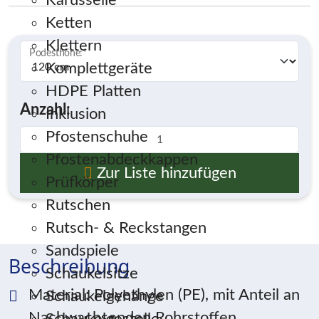
Karusselle
Ketten
Klettern
Podesthöhe:
*
Komplettgeräte
HDPE Platten
Anzahl:
Inklusion
Pfostenschuhe
Pfostenabdeckkappen
Zur Liste hinzufügen
Prüfkörper
Rutschen
Rutsch- & Reckstangen
Sandspiele
Beschreibung
Schaukelsitze
Material: Polyethylen (PE), mit Anteil an
Schaukelgehänge
Nachwachsenden Rohrstoffen