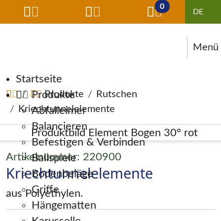
0
Menü
Navigation überspringen
Startseite
Produkte
Produkte
Rutschen
Kriechtunnelelemente
Abfalleimer
Balancieren
Befestigen & Verbinden
Artikelnummer: 220900
Ballspiele
Kriechtunnelelemente
Bodenbeläge
Griffe
aus Polyethylen.
Hängematten