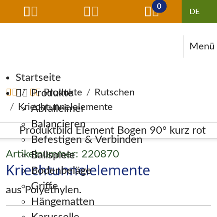
0
Menü
Navigation überspringen
Startseite
Produkte
Produkte
Rutschen
Kriechtunnelelemente
Abfalleimer
Balancieren
Befestigen & Verbinden
Artikelnummer: 220870
Ballspiele
Kriechtunnelelemente
Bodenbeläge
Griffe
aus Polyethylen.
Hängematten