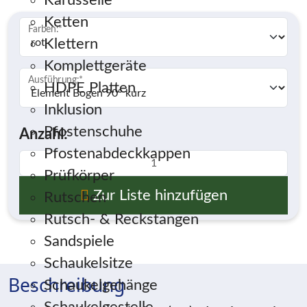
Karusselle
Ketten
Farben:
*
Klettern
Komplettgeräte
Ausführung:
*
HDPE Platten
Inklusion
Pfostenschuhe
Anzahl:
Pfostenabdeckkappen
Prüfkörper
Zur Liste hinzufügen
Rutschen
Rutsch- & Reckstangen
Sandspiele
Schaukelsitze
Beschreibung
Schaukelgehänge