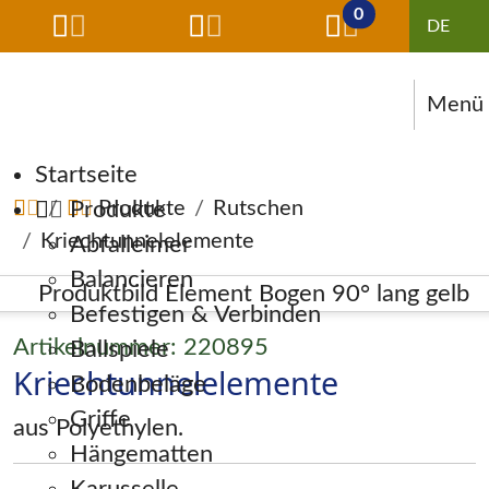
0
Menü
Navigation überspringen
Startseite
Produkte
Produkte
Rutschen
Kriechtunnelelemente
Abfalleimer
Balancieren
Befestigen & Verbinden
Artikelnummer: 220895
Ballspiele
Kriechtunnelelemente
Bodenbeläge
Griffe
aus Polyethylen.
Hängematten