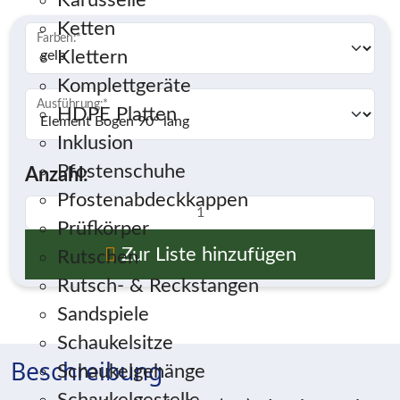
Karusselle
Ketten
Farben:
*
Klettern
Komplettgeräte
Ausführung:
*
HDPE Platten
Inklusion
Pfostenschuhe
Anzahl:
Pfostenabdeckkappen
Prüfkörper
Zur Liste hinzufügen
Rutschen
Rutsch- & Reckstangen
Sandspiele
Schaukelsitze
Beschreibung
Schaukelgehänge