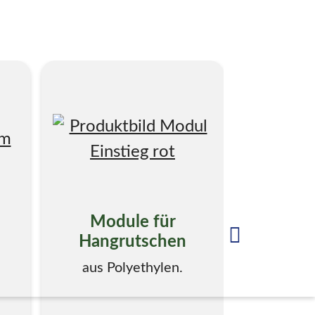
Module für
PE Röh
Hangrutschen
g
aus Polyethylen.
aus Po