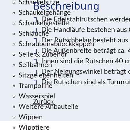
Beschreibung
Schaukelsitze
Schaukelgehänge
Die Edelstahlrutschen werde
Schaukelgestelle
Die Handläufe bestehen aus 
Schläuche
Der Rutschbelag besteht aus
Schraubenabdeckkappen
Die Außenbreite beträgt ca.
Seile & Zubehör
Innen sind die Rutschen 40 c
Seilbahnen
Der Neigungswinkel beträgt 
Sitzgelegenheiten
Die Rutschen sind als Turmrut
Trampoline
Wasserspiel
Zurück
Weitere Anbauteile
Wippen
Wipptiere