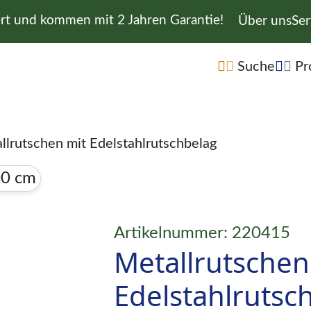
ert und kommen mit 2 Jahren Garantie!
Navigation 
Über uns
Ser
Navigation übe
Suche
Pr
llrutschen mit Edelstahlrutschbelag
Artikelnummer: 220415
Metallrutschen
Edelstahlrutsc