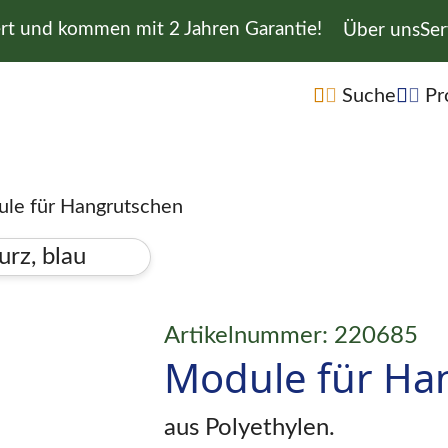
ert und kommen mit 2 Jahren Garantie!
Navigation 
Über uns
Ser
Navigation übe
Suche
Pr
le für Hangrutschen
Artikelnummer: 220685
Module für Ha
aus Polyethylen.