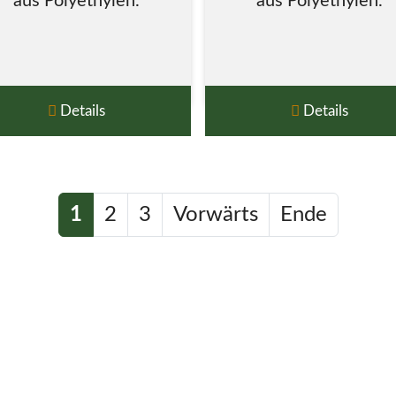
aus Polyethylen.
aus Polyethylen.
Details
Details
1
2
3
Vorwärts
Ende