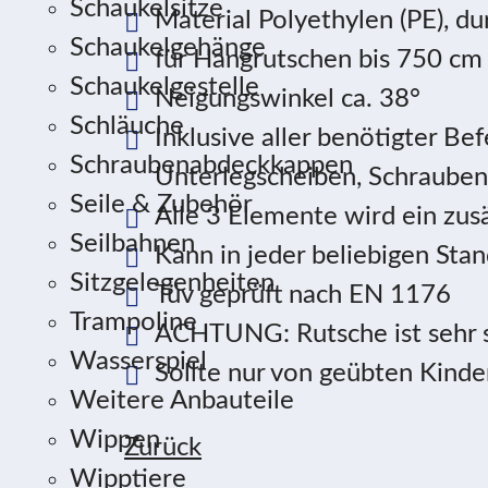
Schaukelsitze
Material Polyethylen (PE), d
Schaukelgehänge
für Hangrutschen bis 750 cm
Schaukelgestelle
Neigungswinkel ca. 38°
Schläuche
Inklusive aller benötigter B
Schraubenabdeckkappen
Unterlegscheiben, Schraube
Seile & Zubehör
Alle 3 Elemente wird ein zus
Seilbahnen
Kann in jeder beliebigen Stand
Sitzgelegenheiten
Tüv geprüft nach EN 1176
Trampoline
ACHTUNG: Rutsche ist sehr s
Wasserspiel
Sollte nur von geübten Kind
Weitere Anbauteile
Wippen
Zurück
Wipptiere