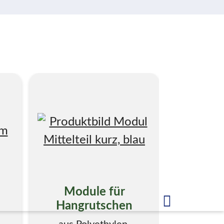
Module für
PE Röh
Hangrutschen
g