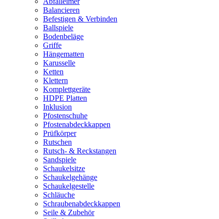
Abfalleimer
Balancieren
Befestigen & Verbinden
Ballspiele
Bodenbeläge
Griffe
Hängematten
Karusselle
Ketten
Klettern
Komplettgeräte
HDPE Platten
Inklusion
Pfostenschuhe
Pfostenabdeckkappen
Prüfkörper
Rutschen
Rutsch- & Reckstangen
Sandspiele
Schaukelsitze
Schaukelgehänge
Schaukelgestelle
Schläuche
Schraubenabdeckkappen
Seile & Zubehör