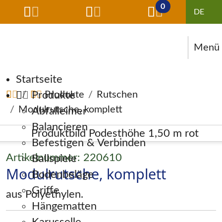
0
Menü
Navigation überspringen
Startseite
Produkte
Produkte
Rutschen
Modulrutsche, komplett
Abfalleimer
Balancieren
Befestigen & Verbinden
Artikelnummer: 220610
Ballspiele
Modulrutsche, komplett
Bodenbeläge
Griffe
aus Polyethylen.
Hängematten