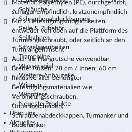
Schaukelgestelle
Material: Polyethylen (PE), durchgefärbt,
Schläuche
schlagunempfindlich, kratzunempfindlich
Schraubenabdeckkappen
Mit 2 Befestigungsmöglichkeiten,
Seile & Zubehör
entweder von oben auf die Plattform des
Seilbahnen
Turmes geschraubt, oder seitlich an den
Sitzgelegenheiten
Turm angeflanscht
Trampoline
Auch als Hangrutsche verwendbar
Wasserspiel
Breite: Außen: 78 cm / Innen: 60 cm
Weitere Anbauteile
Inklusive aller benötigter
Wippen
Befestigungsmaterialien wie
Wipptiere
Verbindungsschrauben,
Neueste Produkte
Unterlegscheiben,
Über uns
Schraubenabdeckkappen, Turmanker und
Aktuelles
Bodenanker