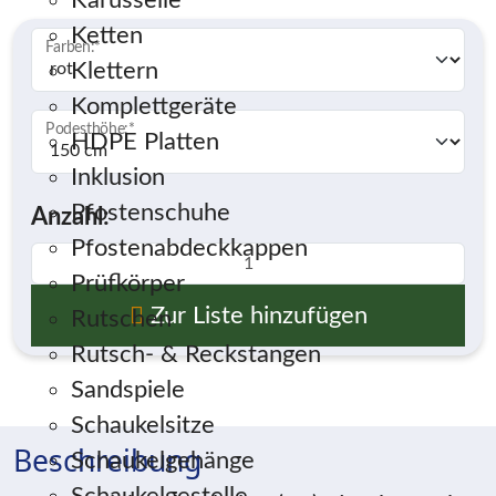
Karusselle
Ketten
Farben:
*
Klettern
Komplettgeräte
Podesthöhe:
*
HDPE Platten
Inklusion
Pfostenschuhe
Anzahl:
Pfostenabdeckkappen
Prüfkörper
Zur Liste hinzufügen
Rutschen
Rutsch- & Reckstangen
Sandspiele
Schaukelsitze
Beschreibung
Schaukelgehänge