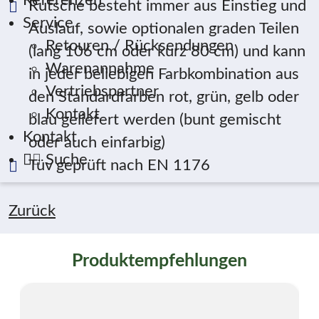
Referenzen
Rutsche besteht immer aus Einstieg und
Service
Auslauf, sowie optionalen graden Teilen
Retouren / Rücksendungen
(lang 106 cm oder kurz 80 cm) und kann
Warenannahme
in jeder beliebigen Farbkombination aus
Vertriebspartner
den Standardfarben rot, grün, gelb oder
Kontakt
blau geliefert werden (bunt gemischt
Kontakt
oder auch einfarbig)
Suche
Tüv geprüft nach EN 1176
Zurück
Produktempfehlungen