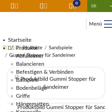
0
Menü
Navigation überspringen
Startseite
Produkte
Produkte
Sandspiele
Gummi Stopper für Sandeimer
Abfalleimer
Balancieren
Befestigen & Verbinden
Ballspiele
Bodenbeläge
Griffe
Hängematten