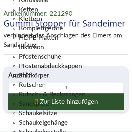
Karusselle
Ketten
Artikelnummer: 221290
Klettern
Gummi Stopper für Sandeimer
Komplettgeräte
verhindert das Anschlagen des Eimers am
HDPE Platten
Sandaufzug
Inklusion
Pfostenschuhe
Pfostenabdeckkappen
Anzahl:
Prüfkörper
Rutschen
Rutsch- & Reckstangen
Zur Liste hinzufügen
Sandspiele
Schaukelsitze
Schaukelgehänge