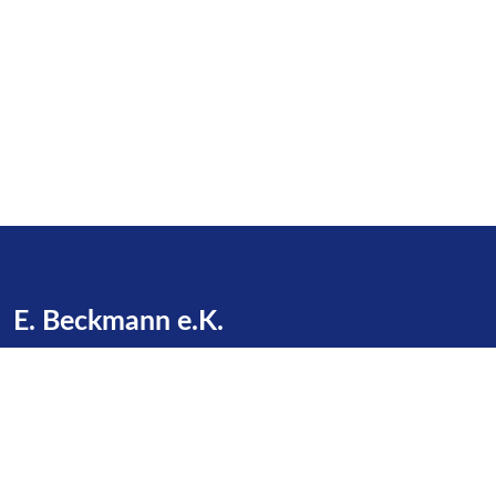
E. Beckmann e.K.
Zu den Gründen 16
23623 Dakendorf
Telefon:
+49 4505 / 387
E-Mail:
info@beckmann-cashagen.de