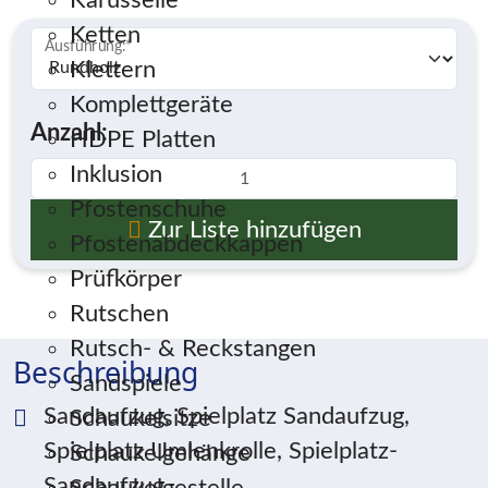
Karusselle
Ketten
Ausführung:
*
Klettern
Komplettgeräte
Anzahl:
HDPE Platten
Inklusion
Pfostenschuhe
Zur Liste hinzufügen
Pfostenabdeckkappen
Prüfkörper
Rutschen
Rutsch- & Reckstangen
Beschreibung
Sandspiele
Sandaufzug, Spielplatz Sandaufzug,
Schaukelsitze
Spielplatz Umlenkrolle, Spielplatz-
Schaukelgehänge
Sandaufzug