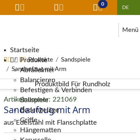
0
Menü
Navigation überspringen
Startseite
Produkte
Produkte
Sandspiele
Sandaufzug mit Arm
Abfalleimer
Balancieren
Befestigen & Verbinden
Artikelnummer: 221069
Ballspiele
Sandaufzug mit Arm
Bodenbeläge
Griffe
aus Edelstahl mit Flanschplatte
Hängematten