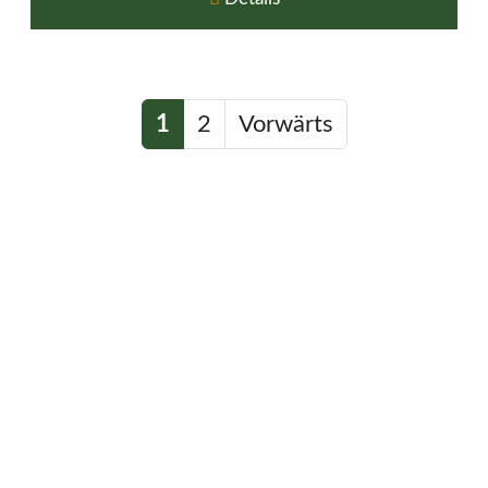
1
2
Vorwärts