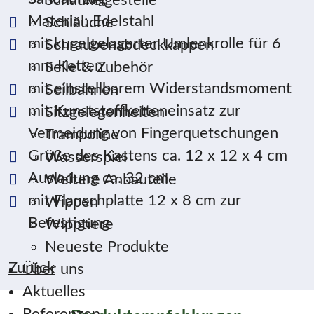
Schaukelgestelle
Material: Edelstahl
Schläuche
mit kugelgelagerter Umlenkrolle für 6
Schraubenabdeckkappen
mm Ketten
Seile & Zubehör
mit einstellbarem Widerstandsmoment
Seilbahnen
mit Kunststoffketteneinsatz zur
Sitzgelegenheiten
Vermeidung von Fingerquetschungen
Trampoline
Größe des Kastens ca. 12 x 12 x 4 cm
Wasserspiel
Ausladung ca. 32 cm
Weitere Anbauteile
mit Flanschplatte 12 x 8 cm zur
Wippen
Befestigung
Wipptiere
Neueste Produkte
Zurück
Über uns
Aktuelles