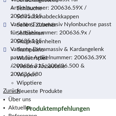
Schaukelgestelle
Artikelnummer: 200636.59X /
Schläuche
200635.515
Schraubenabdeckkappen
Variante Extramassiv Nylonbuchse passt
Seile & Zubehör
für Artikelnummer: 200636.9x /
Seilbahnen
200635.115
Sitzgelegenheiten
Variante Extramassiv & Kardangelenk
Trampoline
passt für Artikelnummer: 200636.39X
Wasserspiel
/200636.315, 200636.500 &
Weitere Anbauteile
200636.580
Wippen
Wipptiere
Zurück
Neueste Produkte
Über uns
Aktuelles
Produktempfehlungen