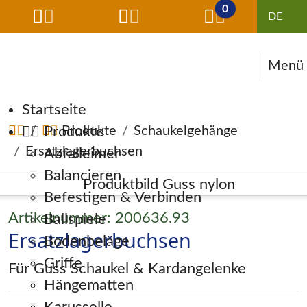
0
Menü
Navigation überspringen
Startseite
Produkte
Produkte
Schaukelgehänge
Ersatzlagerbuchsen
Abfalleimer
Balancieren
Befestigen & Verbinden
Artikelnummer: 200636.93
Ballspiele
Ersatzlagerbuchsen
Bodenbeläge
Griffe
Für Guss Schaukel & Kardangelenke
Hängematten