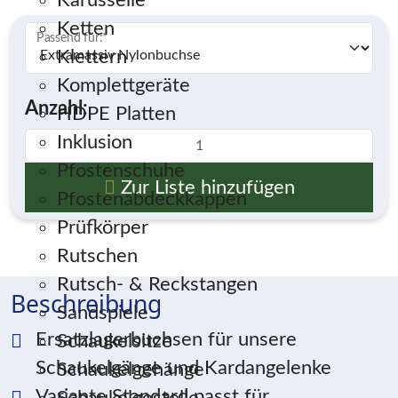
Karusselle
Ketten
Passend für:
*
Klettern
Komplettgeräte
Anzahl:
HDPE Platten
Inklusion
Pfostenschuhe
Zur Liste hinzufügen
Pfostenabdeckkappen
Prüfkörper
Rutschen
Rutsch- & Reckstangen
Beschreibung
Sandspiele
Ersatzlagerbuchsen für unsere
Schaukelsitze
Schaukelgänge und Kardangelenke
Schaukelgehänge
Variante Standard passt für