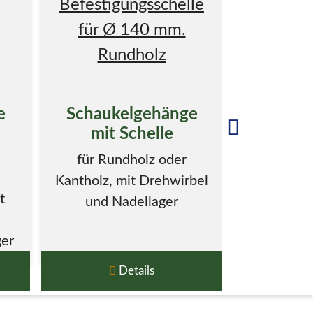
e
Schaukelgehänge
Schauk
mit Schelle
aus E
für Rundholz oder
Aus Ede
Kantholz, mit Drehwirbel
gest
t
und Nadellager
geschw
Kug
ger
e
Details