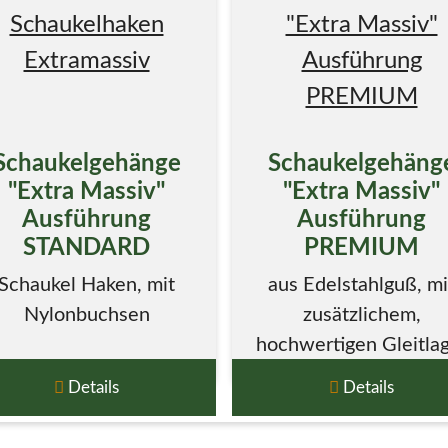
Schaukelgehänge
Schaukelgehäng
"Extra Massiv"
"Extra Massiv"
Ausführung
Ausführung
STANDARD
PREMIUM
Schaukel Haken, mit
aus Edelstahlguß, mi
Nylonbuchsen
zusätzlichem,
hochwertigen Gleitla
in der Nylon Buchs
Details
Details