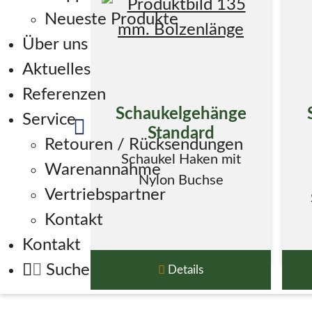
Neueste Produkte
Über uns
Aktuelles
Referenzen
Schaukelgehänge
Service
Standard
Retouren / Rücksendungen
Schaukel Haken mit
Warenannahme
Nylon Buchse
Vertriebspartner
Kontakt
Kontakt
Suche
Details