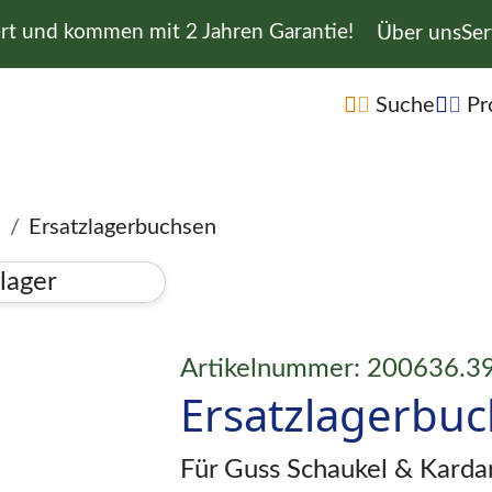
ert und kommen mit 2 Jahren Garantie!
Navigation 
Über uns
Ser
Navigation übe
Suche
Pr
e
Ersatzlagerbuchsen
Artikelnummer: 200636.3
Ersatzlagerbu
Für Guss Schaukel & Karda