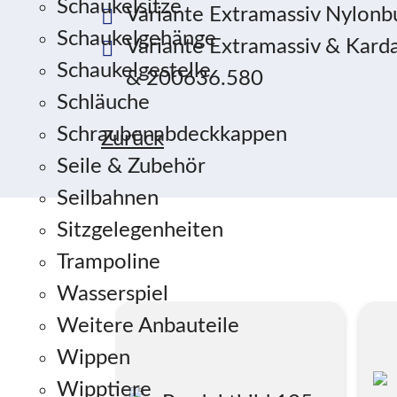
Schaukelsitze
Variante Extramassiv Nylonb
Schaukelgehänge
Variante Extramassiv & Kar
Schaukelgestelle
& 200636.580
Schläuche
Schraubenabdeckkappen
Zurück
Seile & Zubehör
Seilbahnen
Sitzgelegenheiten
Trampoline
Wasserspiel
Weitere Anbauteile
Wippen
Wipptiere