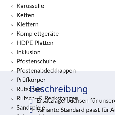
Karusselle
Ketten
Klettern
Komplettgeräte
HDPE Platten
Inklusion
Pfostenschuhe
Pfostenabdeckkappen
Prüfkörper
Beschreibung
Rutschen
Rutsch- & Reckstangen
Ersatzlagerbuchsen für unse
Sandspiele
Variante Standard passt für