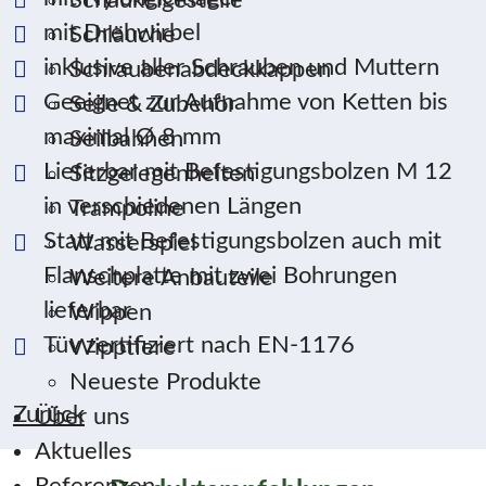
Schaukelgestelle
mit Drehwirbel
Schläuche
inklusive aller Schrauben und Muttern
Schraubenabdeckkappen
Geeignet zur Aufnahme von Ketten bis
Seile & Zubehör
maximal Ø 8 mm
Seilbahnen
Lieferbar mit Befestigungsbolzen M 12
Sitzgelegenheiten
in verschiedenen Längen
Trampoline
Statt mit Befestigungsbolzen auch mit
Wasserspiel
Flanschplatte mit zwei Bohrungen
Weitere Anbauteile
lieferbar
Wippen
Tüv zertifiziert nach EN-1176
Wipptiere
Neueste Produkte
Zurück
Über uns
Aktuelles