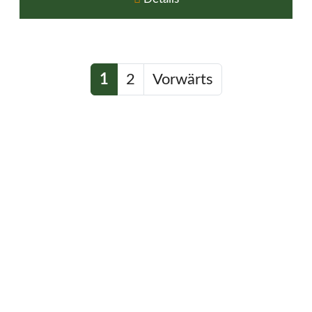
1
2
Vorwärts