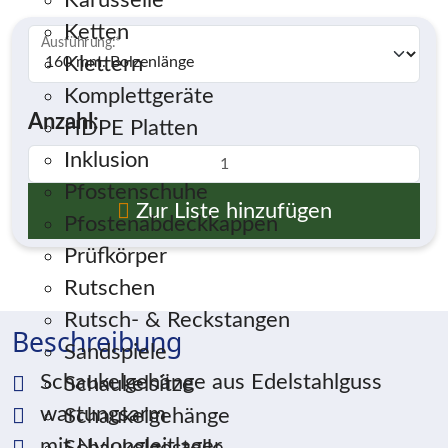
Karusselle
Ketten
Ausführung:
*
Klettern
Komplettgeräte
Anzahl:
HDPE Platten
Inklusion
Pfostenschuhe
Zur Liste hinzufügen
Pfostenabdeckkappen
Prüfkörper
Rutschen
Rutsch- & Reckstangen
Beschreibung
Sandspiele
Schaukelgehänge aus Edelstahlguss
Schaukelsitze
wartungsarm
Schaukelgehänge
mit Nylongleitlager