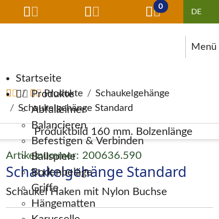
0
Menü
Navigation überspringen
Startseite
Produkte
Produkte
Schaukelgehänge
Schaukelgehänge Standard
Abfalleimer
Balancieren
Befestigen & Verbinden
Artikelnummer: 200636.590
Ballspiele
Schaukelgehänge Standard
Bodenbeläge
Griffe
Schaukel Haken mit Nylon Buchse
Hängematten