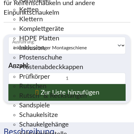
Karusselle
für Reifenschaukeln und andere
Ketten
Einpunktschaukelm
Klettern
Komplettgeräte
HDPE Platten
Ausführung:
*
Inklusion
Pfostenschuhe
Anzahl:
Pfostenabdeckkappen
Prüfkörper
Rutschen
Zur Liste hinzufügen
Rutsch- & Reckstangen
Sandspiele
Schaukelsitze
Schaukelgehänge
Beschreibung