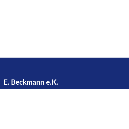
E. Beckmann e.K.
Zu den Gründen 16
23623 Dakendorf
Telefon:
+49 4505 / 387
E-Mail:
info@beckmann-cashagen.de