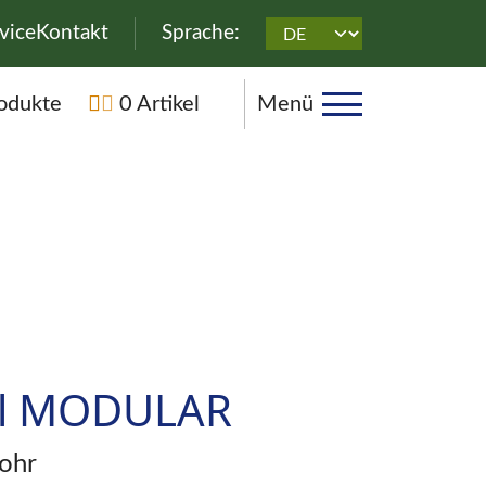
überspringen
vice
Kontakt
Sprache:
rspringen
odukte
0 Artikel
Menü
ll MODULAR
rohr