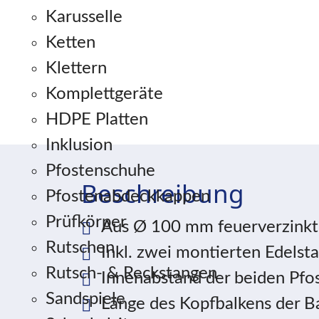
Karusselle
Ketten
Klettern
Komplettgeräte
HDPE Platten
Inklusion
Pfostenschuhe
Beschreibung
Pfostenabdeckkappen
Prüfkörper
Aus Ø 100 mm feuerverzinkt
Rutschen
Inkl. zwei montierten Edelst
Rutsch- & Reckstangen
Innenabstand der beiden Pfo
Sandspiele
Länge des Kopfbalkens der B