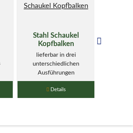
Stahl Schaukel
Me
Kopfbalken
Schauk
D
lieferbar in drei
s
Bausatz in
unterschiedlichen
- ver
Ausführungen
Ausf
Details