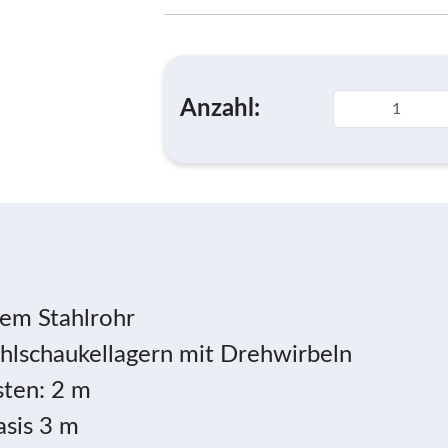
Anzahl:
em Stahlrohr
ahlschaukellagern mit Drehwirbeln
sten: 2 m
asis 3 m