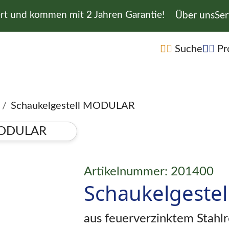
ert und kommen mit 2 Jahren Garantie!
Navigation 
Über uns
Ser
Navigation übe
Suche
Pr
Schaukelgestell MODULAR
Artikelnummer: 201400
Schaukelgeste
aus feuerverzinktem Stahl