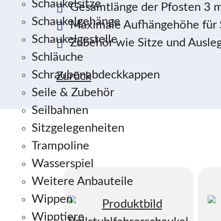
Schaukelsitze
Gesamtlänge der Pfosten 3 
Schaukelgehänge
Maximale Aufhängehöhe für 
Schaukelgestelle
Zubehör wie Sitze und Ausleg
Schläuche
Schraubenabdeckkappen
Zurück
Seile & Zubehör
Seilbahnen
Sitzgelegenheiten
Trampoline
Wasserspiel
Weitere Anbauteile
Wippen
Wipptiere