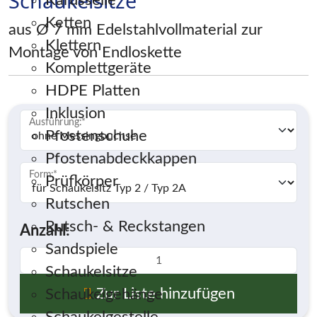
Schaukelsitze
Karusselle
Ketten
aus Ø 7 mm Edelstahlvollmaterial zur
Klettern
Montage von Endloskette
Komplettgeräte
HDPE Platten
Inklusion
Ausführung:
*
Pfostenschuhe
Pfostenabdeckkappen
Form:
*
Prüfkörper
Rutschen
Rutsch- & Reckstangen
Anzahl:
Sandspiele
Schaukelsitze
Zur Liste hinzufügen
Schaukelgehänge