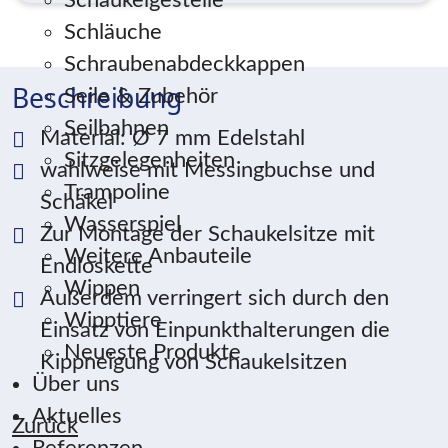
Schaukelgestelle
Schläuche
Schraubenabdeckkappen
Beschreibung
Seile & Zubehör
Seilbahnen
Material: Ø 7 mm Edelstahl
Sitzgelegenheiten
wahlweise mit Messingbuchse und
Trampoline
Schäkel
Wasserspiel
Zur Montage der Schaukelsitze mit
Weitere Anbauteile
Endloskette
Wippen
Außerdem verringert sich durch den
Wipptiere
Einsatz von Einpunkthalterungen die
Neueste Produkte
Kippneigung von Schaukelsitzen
Über uns
Aktuelles
Zurück