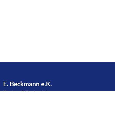
E. Beckmann e.K.
Zu den Gründen 16
23623 Dakendorf
Telefon:
+49 4505 / 387