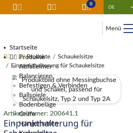
0
Menü
Navigation überspringen
Startseite
Produkte
Produkte
Schaukelsitze
Einpunkthalterung für Schaukelsitze
Abfalleimer
Balancieren
Befestigen & Verbinden
Ballspiele
Bodenbeläge
Artikelnummer: 200641.1
Griffe
Einpunkthalterung für
Hängematten