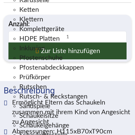
Karusselle
Ketten
Klettern
Anzahl:
Komplettgeräte
HDPE Platten
Inklusion
Zur Liste hinzufügen
Pfostenschuhe
Pfostenabdeckkappen
Prüfkörper
Rutschen
Beschreibung
Rutsch- & Reckstangen
Ermöglicht Eltern das Schaukeln
Sandspiele
zusammen mit ihrem Kind von Angesicht
Schaukelsitze
zu Angesicht
Schaukelgehänge
Abmessungen: H115xB70xT90cm