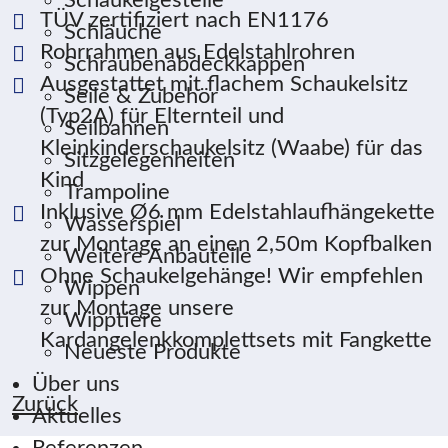
Schaukelgestelle
TÜV zertifiziert nach EN1176
Schläuche
Rohrrahmen aus Edelstahlrohren
Schraubenabdeckkappen
Ausgestattet mit flachem Schaukelsitz
Seile & Zubehör
(Typ2A) für Elternteil und
Seilbahnen
Kleinkinderschaukelsitz (Waabe) für das
Sitzgelegenheiten
Kind
Trampoline
Inklusive Ø6 mm Edelstahlaufhängekette
Wasserspiel
zur Montage an einen 2,50m Kopfbalken
Weitere Anbauteile
Ohne Schaukelgehänge! Wir empfehlen
Wippen
zur Montage unsere
Wipptiere
Kardangelenkkomplettsets mit Fangkette
Neueste Produkte
Über uns
Zurück
Aktuelles