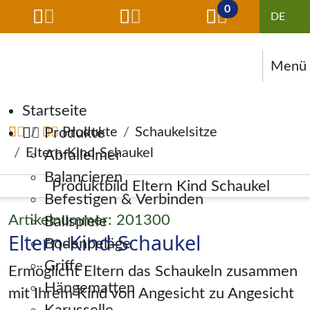
0
Menü
Navigation überspringen
Startseite
Produkte
Produkte
Schaukelsitze
Eltern-Kind-Schaukel
Abfalleimer
Balancieren
Befestigen & Verbinden
Artikelnummer: 201300
Ballspiele
Eltern-Kind-Schaukel
Bodenbeläge
Griffe
Ermöglicht Eltern das Schaukeln zusammen
Hängematten
mit Ihrem Kind von Angesicht zu Angesicht