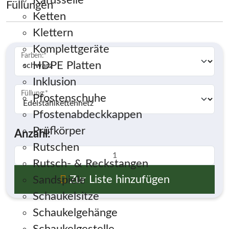
Karusselle
Füllungen
Ketten
Klettern
Komplettgeräte
Farben:
*
HDPE Platten
Inklusion
Füllung:
*
Pfostenschuhe
Pfostenabdeckkappen
Prüfkörper
Anzahl:
Rutschen
Rutsch- & Reckstangen
Zur Liste hinzufügen
Sandspiele
Schaukelsitze
Schaukelgehänge