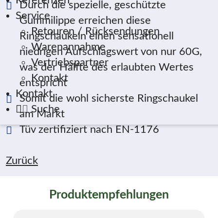
Referenzen
Durch die spezielle, geschützte
Service
Gummilippe erreichen diese
Retouren / Rücksendungen
Ringschaukeln einen sensationell
Warenannahme
niedrigen Aufschlagswert von nur 60G,
Vertriebspartner
was der Hälfte des erlaubten Wertes
Kontakt
entspricht
Kontakt
Somit die wohl sicherste Ringschaukel
Suche
am Markt
Tüv zertifiziert nach EN-1176
Zurück
Produktempfehlungen