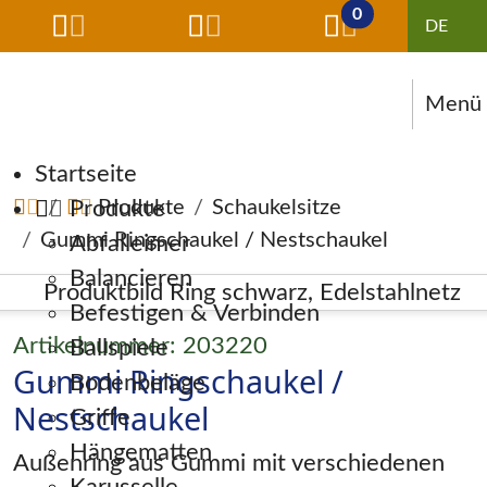
0
Menü
Navigation überspringen
Startseite
Produkte
Produkte
Schaukelsitze
Gummi Ringschaukel / Nestschaukel
Abfalleimer
Balancieren
Befestigen & Verbinden
Artikelnummer: 203220
Ballspiele
Gummi Ringschaukel /
Bodenbeläge
Nestschaukel
Griffe
Hängematten
Außenring aus Gummi mit verschiedenen