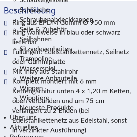
Schaukelgestelle
Beschreibung
Schläuche
Schraubenabdeckkappen
Ring aus EPDM Gummi Ø 950 mm
Seile & Zubehör
Ring wahlweise in blau oder schwarz
Seilbahnen
lieferbar
Sitzgelegenheiten
Füllungen: Edelstahlkettennetz, Seilnetz
Trampoline
oder Gummiplatte
Wasserspiel
Mit Inlay aus Stahlrohr
Weitere Anbauteile
Komplett montiert mit 6 mm
Wippen
Kettengarnitur unten 4 x 1,20 m Ketten,
Wipptiere
oben verbunden und um 75 cm
Neueste Produkte
verlängert zu 2 Enden (bei
Über uns
Edelstahlkettenetz aus Edelstahl, sonst
Aktuelles
in verzinkter Ausführung)