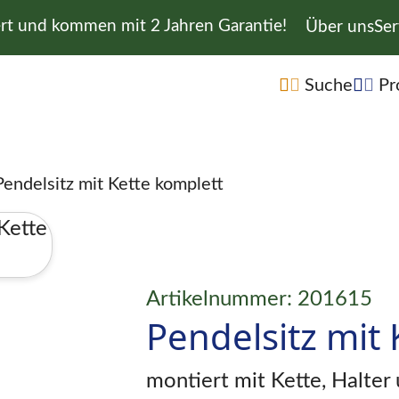
ert und kommen mit 2 Jahren Garantie!
Navigation 
Über uns
Ser
Navigation übe
Suche
Pr
Pendelsitz mit Kette komplett
Artikelnummer: 201615
Pendelsitz mit
montiert mit Kette, Halter