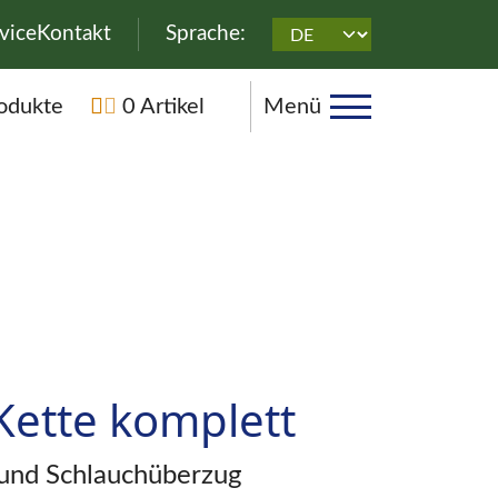
überspringen
vice
Kontakt
Sprache:
rspringen
odukte
0 Artikel
Menü
 Kette komplett
 und Schlauchüberzug