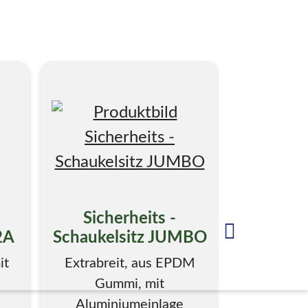
Sicherheits -
Siche
2A
Schaukelsitz JUMBO
Schauke
it
Extrabreit, aus EPDM
aus EPDM
Gummi, mit
Alumin
Aluminiumeinlage