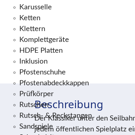
Karusselle
Ketten
Klettern
Komplettgeräte
HDPE Platten
Inklusion
Pfostenschuhe
Pfostenabdeckkappen
Prüfkörper
Beschreibung
Rutschen
Rutsch- & Reckstangen
Der Klassiker unter den Seilbah
Sandspiele
jedem öffentlichen Spielplatz 