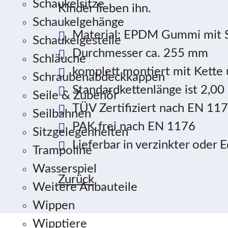
Schaukelsitze
Kinder lieben ihn.
Schaukelgehänge
Material: EPDM Gummi mit S
Schaukelgestelle
Durchmesser ca. 255 mm
Schläuche
komplett montiert mit Kette 
Schraubenabdeckkappen
Standardkettenlänge ist 2,00
Seile & Zubehör
TÜV Zertifiziert nach EN 11
Seilbahnen
PAK frei nach EN 1176
Sitzgelegenheiten
Lieferbar in verzinkter oder 
Trampoline
Wasserspiel
Zurück
Weitere Anbauteile
Wippen
Wipptiere