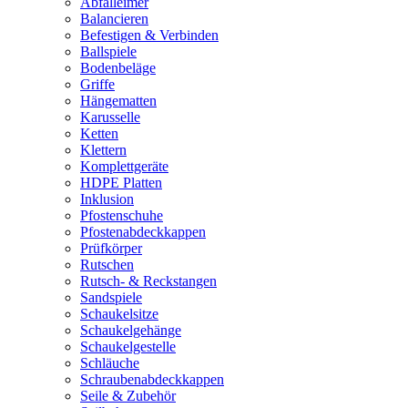
Abfalleimer
Balancieren
Befestigen & Verbinden
Ballspiele
Bodenbeläge
Griffe
Hängematten
Karusselle
Ketten
Klettern
Komplettgeräte
HDPE Platten
Inklusion
Pfostenschuhe
Pfostenabdeckkappen
Prüfkörper
Rutschen
Rutsch- & Reckstangen
Sandspiele
Schaukelsitze
Schaukelgehänge
Schaukelgestelle
Schläuche
Schraubenabdeckkappen
Seile & Zubehör