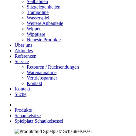
Seilbahnen
Sitzgelegenheiten
Trampoline
Wasserspiel
Weitere Anbauteile
Wippen
Wipptiere
Neueste Produkte
Über uns
Aktuelles
Referenzen
Service
Retouren / Rücksendungen
Warenannahme
Vertriebspartner
Kontakt
Kontakt
Suche
Produkte
Schaukelsitze
Spielplatz Schaukelsessel