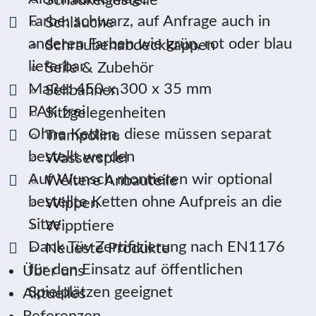
Schaukelgestelle
Farbe: schwarz, auf Anfrage auch in
Schläuche
anderen Farben wie grün, rot oder blau
Schraubenabdeckkappen
lieferbar
Seile & Zubehör
Maße: 450 x 300 x 35 mm
Seilbahnen
PAK frei
Sitzgelegenheiten
Ohne Ketten, diese müssen separat
Trampoline
bestellt werden
Wasserspiel
Auf Wunsch montieren wir optional
Weitere Anbauteile
bestellte Ketten ohne Aufpreis an die
Wippen
Sitze
Wipptiere
Dank Tüv Zertifizierung nach EN1176
Neueste Produkte
für den Einsatz auf öffentlichen
Über uns
Spielplätzen geeignet
Aktuelles