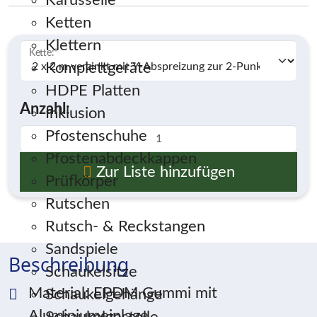
Karusselle
Ketten
Klettern
Kette:
*
Komplettgeräte
HDPE Platten
Anzahl:
Inklusion
Pfostenschuhe
Pfostenabdeckkappen
Zur Liste hinzufügen
Prüfkörper
Rutschen
Rutsch- & Reckstangen
Sandspiele
Beschreibung
Schaukelsitze
Material: EPDM Gummi mit
Schaukelgehänge
Aluminiumeinlage