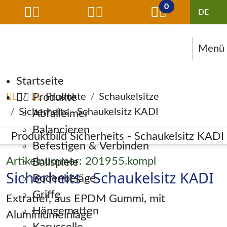
0
Menü
Navigation überspringen
Startseite
Produkte
Produkte
Schaukelsitze
Sicherheits - Schaukelsitz KADI
Abfalleimer
Balancieren
Befestigen & Verbinden
Artikelnummer: 201955.kompl
Ballspiele
Sicherheits - Schaukelsitz KADI
Bodenbeläge
Griffe
Extratief, aus EPDM Gummi, mit
Hängematten
Aluminiumeinlage