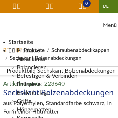
0
Menü
Navigation überspringen
Startseite
Produkte
Produkte
Schraubenabdeckkappen
Sechskant Bolzenabdeckungen
Abfalleimer
Balancieren
Befestigen & Verbinden
Artikelnummer: 223640
Ballspiele
Sechskant Bolzenabdeckungen
Bodenbeläge
Griffe
aus Polyethylen, Standardfarbe schwarz, in
Hängematten
Form einer Hutmutter