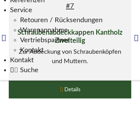
Referenzen
Service
Retouren / Rücksendungen
Warenannahme
Schraubenabdeckkappen Kantholz
Vertriebspartner
Zweiteilig
Kontakt
Zur Abdeckung von Schraubenköpfen
Kontakt
und Muttern.
Suche
Details