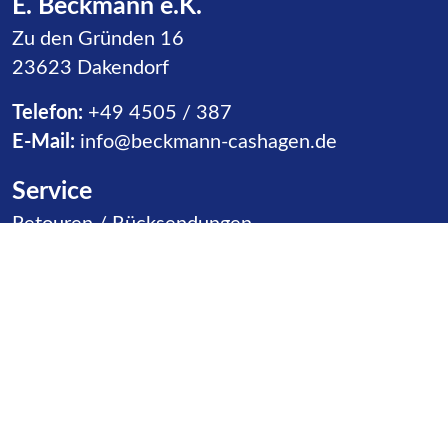
E. Beckmann e.K.
Zu den Gründen 16
23623 Dakendorf
Telefon:
+49 4505 / 387
E-Mail:
info@beckmann-cashagen.de
Service
Navigation überspringen
Retouren / Rücksendungen
Warenannahme
Vertriebspartner
Kontakt
Produktgruppen
Navigation überspringen
Rutschen
Ballspiele