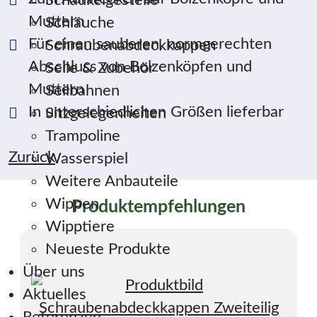
Schaukelgestelle
Muttern
Schläuche
Für einen sauberen, normgerechten
Schraubenabdeckkappen
Abschluss von Bolzenköpfen und
Seile & Zubehör
Muttern
Seilbahnen
In unterschiedlichen Größen lieferbar
Sitzgelegenheiten
Trampoline
Zurück
Wasserspiel
Weitere Anbauteile
Wippen
Produktempfehlungen
Wipptiere
Neueste Produkte
Über uns
Aktuelles