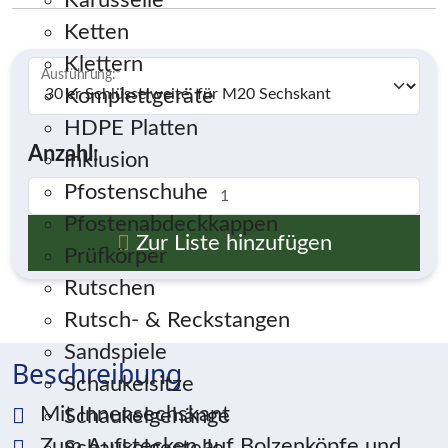
Karusselle
Ketten
Klettern
Ausführung:
*
Komplettgeräte
HDPE Platten
Anzahl:
Inklusion
Pfostenschuhe
Pfostenabdeckkappen
Zur Liste hinzufügen
Prüfkörper
Rutschen
Rutsch- & Reckstangen
Sandspiele
Beschreibung
Schaukelsitze
Mit Innensechskant
Schaukelgehänge
Zum Aufstecken auf Bolzenköpfe und