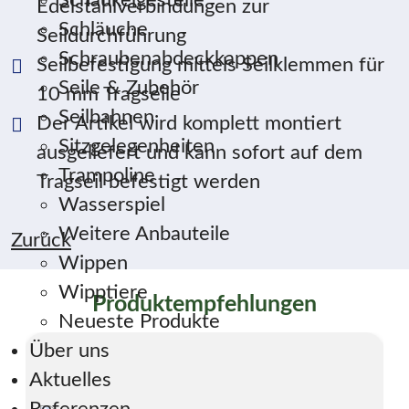
Schaukelgestelle
Edelstahlverbindungen zur
Schläuche
Seildurchführung
Schraubenabdeckkappen
Seilbefestigung mittels Seilklemmen für
Seile & Zubehör
10 mm Tragseile
Seilbahnen
Der Artikel wird komplett montiert
Sitzgelegenheiten
ausgeliefert und kann sofort auf dem
Trampoline
Tragseil befestigt werden
Wasserspiel
Weitere Anbauteile
Zurück
Wippen
Wipptiere
Produktempfehlungen
Neueste Produkte
Über uns
Aktuelles