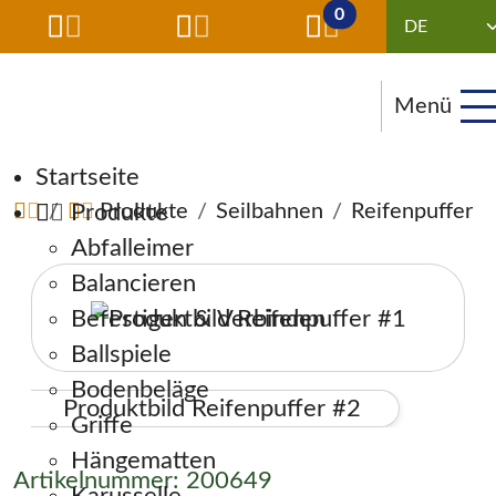
0
Menü
Navigation überspringen
Startseite
Produkte
Produkte
Seilbahnen
Reifenpuffer
Abfalleimer
Balancieren
Befestigen & Verbinden
Ballspiele
Bodenbeläge
Griffe
Hängematten
Artikelnummer: 200649