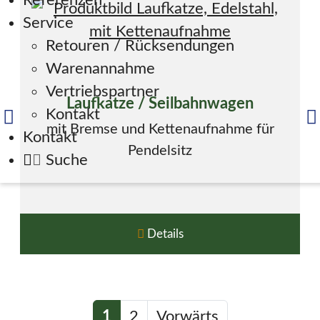
Referenzen
Service
Retouren / Rücksendungen
Warenannahme
Vertriebspartner
Laufkatze / Seilbahnwagen
Kontakt
mit Bremse und Kettenaufnahme für
Kontakt
Pendelsitz
Suche
Details
1
2
Vorwärts